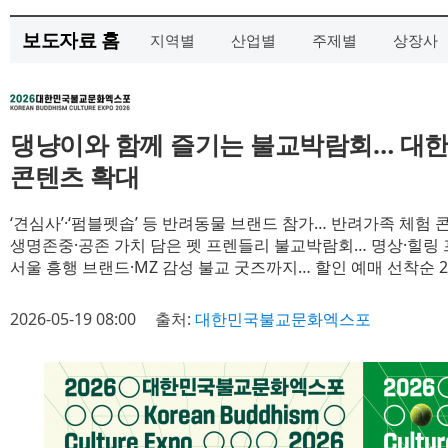
보도자료 홈
지역별
산업별
주제별
상장사
댕냥이와 함께 즐기는 불교박람회… 대
콘텐츠 확대
‘견심사’·‘펌블펫솝’ 등 반려동물 브랜드 참가… 반려가족 체험 
생명존중·공존 가치 담은 펫 프렌들리 불교박람회… 명상·힐링
서울 흥행 브랜드·MZ 감성 불교 굿즈까지… 할인 예매 선착순 2
2026-05-19 08:00
출처:
대한민국불교문화엑스포