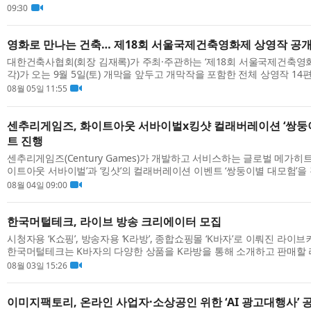
이스튼국제학교 학생 프로젝트 ‘PawfectRxCycle’과 협력해 진행됐다. 이번
09:30
영화로 만나는 건축… 제18회 서울국제건축영화제 상영작 공
대한건축사협회(회장 김재록)가 주최·주관하는 ‘제18회 서울국제건축영
각)가 오는 9월 5일(토) 개막을 앞두고 개막작을 포함한 전체 상영작 14
화제에서는 12개국 14편의 작품이 상영된다. 개막작으로는 ‘프로세스: 진화
08월 05일 11:55
센추리게임즈, 화이트아웃 서바이벌x킹샷 컬래버레이션 ‘쌍둥이
트 진행
센추리게임즈(Century Games)가 개발하고 서비스하는 글로벌 메가히
이트아웃 서바이벌’과 ‘킹샷’의 컬래버레이션 이벤트 ‘쌍둥이별 대모험’을
버레이션은 ‘화이트아웃 서바이벌’과 ‘킹샷’의 마스코트인 ‘백곰’을 매개로 두
08월 04일 09:00
한국머털테크, 라이브 방송 크리에이터 모집
시청자용 ‘K쇼핑’, 방송자용 ‘K라방’, 종합쇼핑몰 ‘K바자’로 이뤄진 라
한국머털테크는 K바자의 다양한 상품을 K라방을 통해 소개하고 판매할
터를 모집한다. 이번 모집은 단순히 방송 진행자를 찾는 것이 아니라 플랫.
08월 03일 15:26
이미지팩토리, 온라인 사업자·소상공인 위한 ‘AI 광고대행사’ 공