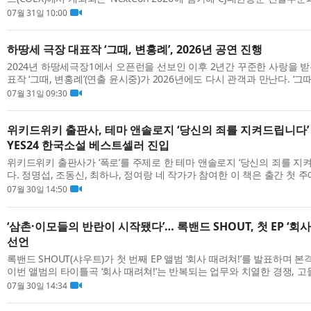
테이션 기반 스마트건설 DX 운영 사례를 공유하는 ‘건설 DX 세미나’를 개최
07월 31일 10:00
하땅세 극장 대표작 ‘그때, 변홍례’, 2026년 공연 진행
2024년 하땅세극장1에서 오픈런을 선보인 이후 2년간 꾸준한 사랑을 받
표작 ‘그때, 변홍례’(연출 윤시중)가 2026년에도 다시 관객과 만난다. ‘그때
울뿐 아니라 부산 어댑터씨어터에서도 함께 막을 올려 두 도시에서 동시에 
07월 31일 09:30
위키드위키 출판사, 테마 앤솔로지 ‘당신의 죄를 지켜드립니다’ 
YES24 한국소설 베스트셀러 진입
위키드위키 출판사가 ‘폭로’를 주제로 한 테마 앤솔로지 ‘당신의 죄를 지
다. 정명섭, 조동신, 최하나, 정여랑 네 작가가 참여한 이 책은 출간 첫 주에
문 베스트셀러(48위)에 오르며 독자들의 긍정적인 반응을 이끌어내고 있다
07월 30일 14:50
‘삼촌·이모들의 반란이 시작됐다’… 록밴드 SHOUT, 첫 EP ‘회사
선언
록밴드 SHOUT(샤우트)가 첫 번째 EP 앨범 ‘회사 때려쳐!’를 발표하며 
이번 앨범의 타이틀곡 ‘회사 때려쳐!’​는 반복되는 업무와 치열한 경쟁, 
안 속에서 살아가는 직장인들의 현실과 속마음을 솔직하게 담아낸 대중 ..
07월 30일 14:34