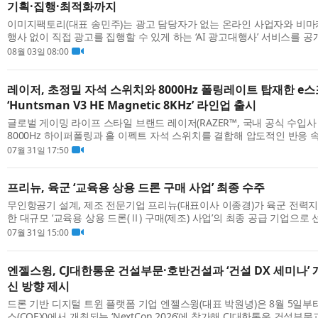
기획·집행·최적화까지
이미지팩토리(대표 송민주)는 광고 담당자가 없는 온라인 사업자와 비
행사 없이 직접 광고를 집행할 수 있게 하는 ‘AI 광고대행사’ 서비스를 공
터 이틀간 서울 코엑스에서 열리는 마케팅 컨퍼런스 ‘맥스서밋 2026(MAX S
08월 03일 08:00
레이저, 초정밀 자석 스위치와 8000Hz 폴링레이트 탑재한 e
‘Huntsman V3 HE Magnetic 8KHz’ 라인업 출시
글로벌 게이밍 라이프 스타일 브랜드 레이저(RAZER™, 국내 공식 수입
8000Hz 하이퍼폴링과 홀 이펙트 자석 스위치를 결합해 압도적인 반응 
츠 키보드 ‘RAZER Huntsman V3 HE Magnetic 8KHz’ 라인업을 발표했다
07월 31일 17:50
프리뉴, 육군 ‘교육용 상용 드론 구매 사업’ 최종 수주
무인항공기 설계, 제조 전문기업 프리뉴(대표이사 이종경)가 육군 전
한 대규모 ‘교육용 상용 드론(Ⅱ) 구매(제조) 사업’의 최종 공급 기업으로
다고 31일 밝혔다. 이번 사업은 육군의 드론 교육·훈련 체계를 확립하고 ‘50
07월 31일 15:00
엔젤스윙, CJ대한통운 건설부문·호반건설과 ‘건설 DX 세미나’ 개
신 방향 제시
드론 기반 디지털 트윈 플랫폼 기업 엔젤스윙(대표 박원녕)은 8월 5일부
스(COEX)에서 개최되는 ‘NextCon 2026’에 참가해 CJ대한통운 건설