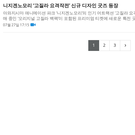
니지겐노모리 ‘고질라 요격작전’ 신규 디자인 굿즈 등장
아와지시마 애니메이션 파크 ‘니지겐노모리’의 인기 어트랙션 ‘고질라 요
매 중인 ‘오리지널 고질라 백팩’이 포함된 프리미엄 티켓에 새로운 특전 
“GODZILLA” 피규어’가 2026년 8월 8일(토)부터 새롭게 등장한다. 본 피규
07월 27일 17:15
(current)
(current)
(curren
›
1
2
3