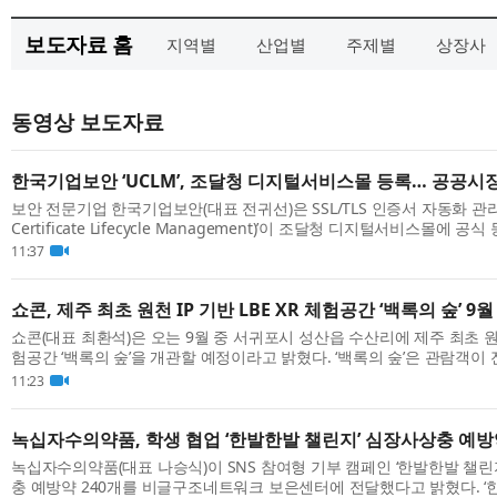
보도자료 홈
지역별
산업별
주제별
상장사
동영상 보도자료
한국기업보안 ‘UCLM’, 조달청 디지털서비스몰 등록… 공공시
보안 전문기업 한국기업보안(대표 전귀선)은 SSL/TLS 인증서 자동화 관리 
Certificate Lifecycle Management)’이 조달청 디지털서비스몰에 
번 등록으로 공공기관은 조달청 디지털서비스몰을 통해 UCLM을 보다 간편
11:37
쇼콘, 제주 최초 원천 IP 기반 LBE XR 체험공간 ‘백록의 숲’ 9
쇼콘(대표 최환석)은 오는 9월 중 서귀포시 성산읍 수산리에 제주 최초 원천 I
험공간 ‘백록의 숲’을 개관할 예정이라고 밝혔다. ‘백록의 숲’은 관람객이
무르지 않고, VR HMD를 착용한 채 실제 공간을 걸으며 이야기와 미션에 .
11:23
녹십자수의약품, 학생 협업 ‘한발한발 챌린지’ 심장사상충 예방
녹십자수의약품(대표 나승식)이 SNS 참여형 기부 캠페인 ‘한발한발 챌린
충 예방약 240개를 비글구조네트워크 보은센터에 전달했다고 밝혔다. ‘