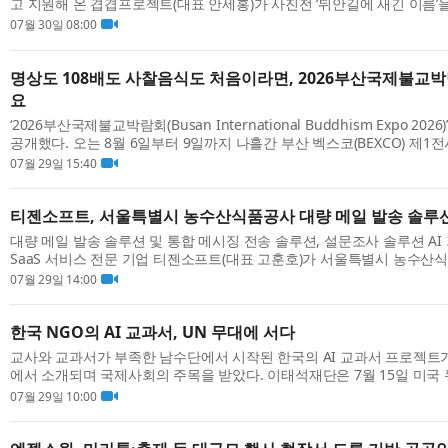
고 지원해 온 겹겹프로젝트(대표 안세홍)가 사진전 ‘뒤안길에 새긴 이름’
트센터 2관에서 개최한다. 8월 6일부터 17일까지 열리는 이번 전시는 중국
07월 30일 08:00
명상도 108배도 사찰음식도 처음이라면, 2026부산국제불교
요
‘2026부산국제불교박람회(Busan International Buddhism Expo 20
공개했다. 오는 8월 6일부터 9일까지 나흘간 부산 벡스코(BEXCO) 제1
이번 박람회는 관람객이 직접 몸으로 참여하며 불교문화를 경험하는 체험형
07월 29일 15:40
티젠소프트, 서울특별시 농수산식품공사 대량 메일 발송 솔루
대량 메일 발송 솔루션 및 통합 메시징 전송 솔루션, 설문조사 솔루션 AI
SaaS 서비스 전문 기업 티젠소프트(대표 고훈호)가 서울특별시 농수산
발송 솔루션(TG 1st EMS)을 성공적으로 구축했다고 밝혔다. 서울특별시 
07월 29일 14:00
한국 NGO의 AI 교과서, UN 무대에 서다
교사와 교과서가 부족한 남수단에서 시작된 한국의 AI 교과서 프로젝트가 
에서 소개되며 국제사회의 주목을 받았다. 이태석재단은 7월 15일 미국
린 유엔 경제사회이사회(ECOSOC) 고위급 정치포럼(HLPF)에서 남수단 AI
07월 29일 10:00