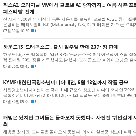
픽스AI, 오리지널 MV에서 글로벌 AI 창작까지… 여름 시즌 
페스티벌’ 전개
전 세계 1500만 명 이상의 등록 사용자를 보유한 글로벌 AI 2D 창작 플랫폼 
운영하는 메타노멀리 K.K.(Metanomaly K.K., 대표 레이븐 가오)는 
와 캐릭터 스토리, AI 이미지·영상 창작 도구, 글로벌 콘테스트를 연결한 여
07월 30일 10:30
하운드13 ‘드래곤소드’, 출시 일주일 만에 20만 장 판매
하운드13(대표 박정식)은 액션 RPG ‘드래곤소드: 어웨이크닝’이 스팀 정
적 판매량 20만 장을 기록했다고 밝혔다. ‘드래곤소드: 어웨이크닝’은 출
90%의 ‘매우 긍정적(Very Positive)’ 평가를 유지하고 있으며, 최대 동시 ..
07월 30일 09:45
KYMF대한민국청소년미디어대전, 9월 18일까지 작품 공모
시립청소년미디어센터는 국내 최대 규모의 청소년 미디어 축제인 ‘2026 
국청소년미디어대전’(이하 미디어대전)의 작품을 오는 8월 1일부터 9월 1
식 누리집을 통해 공모한다. 서울특별시가 주최하고 시립청소년미디어센터
07월 30일 09:00
해방은 왔지만 그녀들은 돌아오지 못했다… 사진전 ‘뒤안길에 새
최
해방은 왔지만, 그녀들은 돌아오지 못했다. 아시아 일본군 성노예 피해 