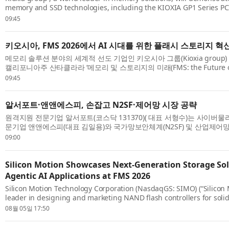
memory and SSD technologies, including the KIOXIA GP1 Series 
Super High IOPS SSDs, optimized for GPU direct access, are enabli
09:45
generation ...
키오시아, FMS 2026에서 AI 시대를 위한 플래시 스토리지 혁
메모리 솔루션 분야의 세계적 선도 기업인 키오시아 그룹(Kioxia group) 
캘리포니아주 산타클라라 ‘메모리 및 스토리지의 미래(FMS: the Future of
Storage)’ 행사에서 GPU 직접 액세스에 최적화된 키오시아 GP1 시리즈(KIOX
09:45
알서포트·앤앤에스피, 손잡고 N2SF·제어망 시장 공략
원격지원 전문기업 알서포트(코스닥 131370)( 대표 서형수)는 사이버물리
문기업 앤앤에스피(대표 김일용)와 국가망보안체계(N2SF) 및 산업제어망
전한 원격지원 사업모델을 공동 발굴한다고 6일 밝혔다. 두 회사는 원격 유
09:00
Silicon Motion Showcases Next-Generation Storage Sol
Agentic AI Applications at FMS 2026
Silicon Motion Technology Corporation (NasdaqGS: SIMO) (“Silicon M
leader in designing and marketing NAND flash controllers for solid
devices, today announced it will showcase its latest storage innovati
08월 05일 17:50