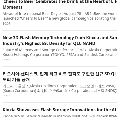
‘Cheers to Beer’ Celebrates the Drink at the Heart of Li
Moments
Ahead of International Beer Day on August 7th, AB InBev, the world
launched “Cheers to Beer,” a new global campaign celebrating the 
plays in culture and communities around the world. The campaign 
10:08
New 3D Flash Memory Technology from Kioxia and San
Industry’s Highest Bit Density for QLC NAND
Future of Memory and Storage Conference (FMS) - Kioxia Corporatio
Kioxia Holdings Corporation (TOKYO: 285A) and Sandisk Corporati
today unveiled their next-generation Quad-Level-Cell (QLC) 3D fla
09:55
키오시아-샌디스크, 업계 최고 비트 집적도 구현한 신규 3D QL
모리 기술 공개
키오시아 홀딩스(Kioxia Holdings Corporation, 도쿄증권거래소 28
(Kioxia Corporation) 와 샌디스크(Sandisk Corporation, 나스닥 S
지의 미래 콘퍼런스(Future of Memory and Storage Conference, FM
09:55
Kioxia Showcases Flash Storage Innovations for the AI
Kioxia group , a world leader in memory solutions, will demonstrate