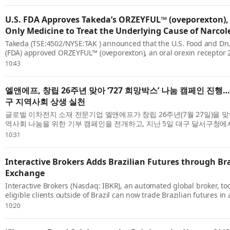
U.S. FDA Approves Takeda’s ORZEYFUL™ (oveporexton), 
Only Medicine to Treat the Underlying Cause of Narcol
Takeda (TSE:4502/NYSE:TAK ) announced that the U.S. Food and Dr
(FDA) approved ORZEYFUL™ (oveporexton), an oral orexin receptor 2
the treatment of narcolepsy type 1 (NT1, narcolepsy with cataplexy) i
10:43
엘앤에프, 창립 26주년 맞아 ‘727 희망박스’ 나눔 캠페인 진행
구 지역사회 상생 실천
글로벌 이차전지 소재 전문기업 엘앤에프가 창립 26주년(7월 27일)을 
역사회 나눔을 위한 기부 캠페인을 전개하고, 지난 5일 대구 달서구청에
진행했다고 밝혔다. 이번 캠페인은 엘앤에프 본사 소재지인 대구 달서구와 
10:31
Interactive Brokers Adds Brazilian Futures through Bra
Exchange
Interactive Brokers (Nasdaq: IBKR), an automated global broker, t
eligible clients outside of Brazil can now trade Brazilian futures in 
through the B3 exchange. Interactive Brokers was the first broker to
10:20