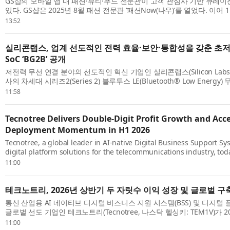
GS샵의 모바일 앱 내 패션·뷰티·푸드 전문관이 고객 관심사 기반 큐레
있다. GS샵은 2025년 8월 패션 전문관 ‘패션Now(나우)’를 열었다. 이어
‘뷰티#(샵)’과 식품 전문관 ‘맛있는 발견’을 추가로 열며 3개 전문관 체제를.
13:52
실리콘랩스, 업계 선도적인 전력 효율·보안·통합성을 갖춘 초저
SoC ‘BG2B’ 공개
저전력 무선 연결 분야의 선도적인 혁신 기업인 실리콘랩스(Silicon Lab
사의 차세대 시리즈2(Series 2) 블루투스 LE(Bluetooth® Low Energy) 
발표했다. BG2B는 업계 최고 수준의 전력 효율, 보안 및 통합성을 제공함으
11:58
Tecnotree Delivers Double-Digit Profit Growth and Acc
Deployment Momentum in H1 2026
Tecnotree, a global leader in AI-native Digital Business Support Sy
digital platform solutions for the telecommunications industry, to
financial results for the first half of 2026. The company delivered g
11:00
테크노트리, 2026년 상반기 두 자릿수 이익 성장 및 글로벌 구
통신 산업용 AI 네이티브 디지털 비즈니스 지원 시스템(BSS) 및 디지털
글로벌 선도 기업인 테크노트리(Tecnotree, 나스닥 헬싱키: TEM1V)가 
적을 발표했다. 테크노트리는 모든 주요 재무 지표에서 성장과 함께 영업이
11:00