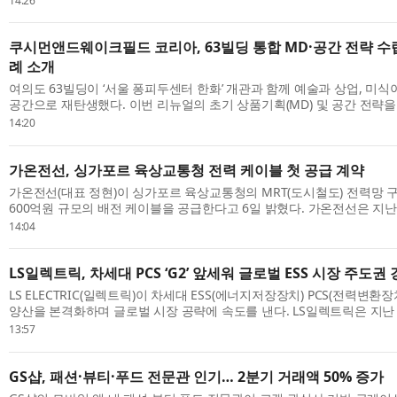
14:26
쿠시먼앤드웨이크필드 코리아, 63빌딩 통합 MD·공간 전략 수
례 소개
여의도 63빌딩이 ‘서울 퐁피두센터 한화’ 개관과 함께 예술과 상업, 미
공간으로 재탄생했다. 이번 리뉴얼의 초기 상품기획(MD) 및 공간 전략
웨이크필드 코리아(Cushman & Wakefield Korea)가 컨설팅 당시의 설계
14:20
가온전선, 싱가포르 육상교통청 전력 케이블 첫 공급 계약
가온전선(대표 정현)이 싱가포르 육상교통청의 MRT(도시철도) 전력망 
600억원 규모의 배전 케이블을 공급한다고 6일 밝혔다. 가온전선은 지
등록 후 첫 수주를 확보하며, 향후 MRT를 비롯한 공공 배전 프로젝트 수주 
14:04
LS일렉트릭, 차세대 PCS ‘G2’ 앞세워 글로벌 ESS 시장 주도권
LS ELECTRIC(일렉트릭)이 차세대 ESS(에너지저장장치) PCS(전력변환장치
양산을 본격화하며 글로벌 시장 공략에 속도를 낸다. LS일렉트릭은 지난
DC팩토리에서 구자균 회장을 비롯한 임직원 및 관계자들이 참석한 가운데 ‘
13:57
GS샵, 패션·뷰티·푸드 전문관 인기… 2분기 거래액 50% 증가