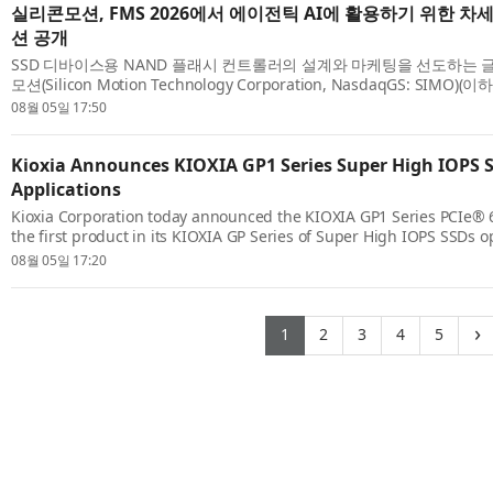
실리콘모션, FMS 2026에서 에이전틱 AI에 활용하기 위한 차
션 공개
SSD 디바이스용 NAND 플래시 컨트롤러의 설계와 마케팅을 선도하는 
모션(Silicon Motion Technology Corporation, NasdaqGS: SIM
캘리포니아 산타클라라에서 개최된 FMS(Future of Memory and Storage
08월 05일 17:50
Kioxia Announces KIOXIA GP1 Series Super High IOPS S
Applications
Kioxia Corporation today announced the KIOXIA GP1 Series PCIe®
the first product in its KIOXIA GP Series of Super High IOPS SSDs 
direct access. Building on the KIOXIA GP Series technology introduce
08월 05일 17:20
(current)
(current)
(current)
(current)
(curr
›
1
2
3
4
5