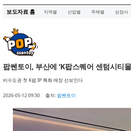
보도자료 홈
지역별
산업별
주제별
상장사
팝쎈토이, 부산에 ‘K팝스퀘어 센텀시티몰
비수도권 첫 K팝 IP 특화 매장 선보인다
2026-05-12 09:30
출처:
팝쎈토이