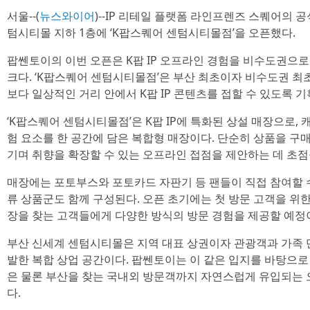
서울--(
뉴스와이어
)--IP 리테일 플랫폼 라인프렌즈 스퀘어의 
텀시티몰 지하 1층에 ‘K팝스퀘어 센텀시티몰점’을 오픈했다.
팝쎈토이의 이번 오픈은 K팝 IP 오프라인 경험을 비수도권으
크다. ‘K팝스퀘어 센텀시티몰점’은 부산 최초이자 비수도권 최
보다 일상적인 거리 안에서 K팝 IP 콘텐츠를 접할 수 있도록 기
‘K팝스퀘어 센텀시티몰점’은 K팝 IP에 특화된 상설 매장으로, 캐
험 요소를 한 공간에 담은 복합형 매장이다. 단순히 상품을 구
기며 취향을 확장할 수 있는 오프라인 접점을 제안하는 데 초점
매장에는 포토부스와 포토카드 자판기 등 팬들이 직접 참여할 
류 상품군도 함께 구성된다. 오픈 초기에는 첫 방문 고객을 위
장을 찾는 고객들에게 다양한 방식의 방문 경험을 제공할 예정
부산 신세계 센텀시티몰은 지역 대표 상권이자 관광객과 가족 
발한 복합 상업 공간이다. 팝쎈토이는 이 같은 입지를 바탕으로
은 물론 부산을 찾는 국내외 방문객까지 자연스럽게 유입되는
다.