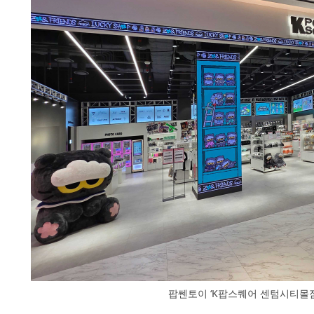
팝쎈토이 ‘K팝스퀘어 센텀시티몰점