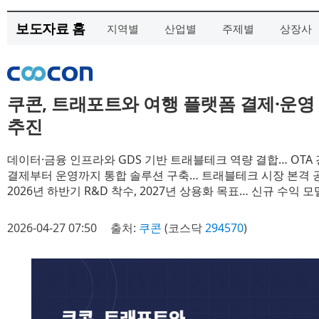
보도자료 홈
지역별
산업별
주제별
상장사
쿠콘, 트래포트와 여행 플랫폼 결제·운영
추진
데이터·금융 인프라와 GDS 기반 트래블테크 역량 결합… OTA
결제부터 운영까지 통합 솔루션 구축… 트래블테크 시장 본격 
2026년 하반기 R&D 착수, 2027년 상용화 목표… 신규 수익 
2026-04-27 07:50
출처:
쿠콘
(코스닥
294570
)