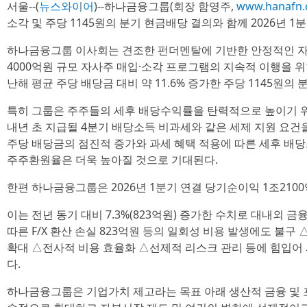
서울--(
뉴스와이어
)--하나금융그룹(회장 함영주,
www.hanafn
소각 및 주당 1145원의 분기 현금배당 결의와 함께 2026년 
하나금융그룹 이사회는 견조한 펀더멘탈에 기반한 안정적인 자
4000억원 규모 자사주 매입·소각 프로그램의 지속적 이행을 위
난해 평균 주당 배당금 대비 약 11.6% 증가한 주당 1145원의
특히 그룹은 주주들의 세후 배당수익률을 탄력적으로 높이기 위
내년 초 지급될 4분기 배당소득 비과세와 같은 세제 지원 요건
주당 배당금의 점진적 증가와 과세 혜택 적용에 따른 세후 배
주주환원율은 더욱 높아질 것으로 기대된다.
한편 하나금융그룹은 2026년 1분기 연결 당기순이익 1조210
이는 전년 동기 대비 7.3%(823억원) 증가한 수치로 대내외
따른 F/X 환산 손실 823억원 등의 일회성 비용 발생에도 불
확대 △전사적 비용 효율화 △선제적 리스크 관리 등에 힘입어
다.
하나금융그룹은 기업가치 제고라는 목표 아래 생산적 금융 및 