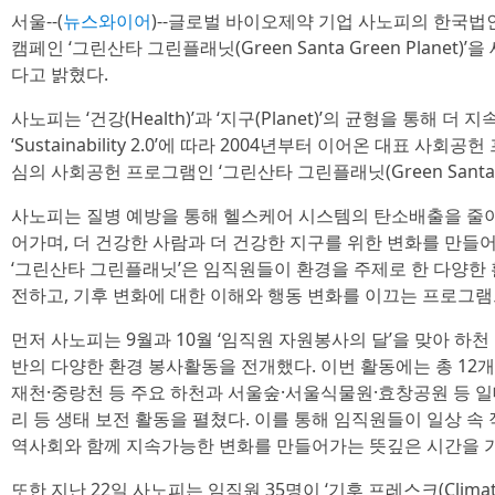
서울--(
뉴스와이어
)--글로벌 바이오제약 기업 사노피의 한국법
캠페인 ‘그린산타 그린플래닛(Green Santa Green Plane
다고 밝혔다.
사노피는 ‘건강(Health)’과 ‘지구(Planet)’의 균형을 통해
‘Sustainability 2.0’에 따라 2004년부터 이어온 대표 사회공
심의 사회공헌 프로그램인 ‘그린산타 그린플래닛(Green Santa G
사노피는 질병 예방을 통해 헬스케어 시스템의 탄소배출을 줄이는 등 ‘P
어가며, 더 건강한 사람과 더 건강한 지구를 위한 변화를 만들
‘그린산타 그린플래닛’은 임직원들이 환경을 주제로 한 다양한
전하고, 기후 변화에 대한 이해와 행동 변화를 이끄는 프로그램
먼저 사노피는 9월과 10월 ‘임직원 자원봉사의 달’을 맞아 하천 
반의 다양한 환경 봉사활동을 전개했다. 이번 활동에는 총 12개
재천·중랑천 등 주요 하천과 서울숲·서울식물원·효창공원 등 일
리 등 생태 보전 활동을 펼쳤다. 이를 통해 임직원들이 일상 속
역사회와 함께 지속가능한 변화를 만들어가는 뜻깊은 시간을 
또한 지난 22일 사노피는 임직원 35명이 ‘기후 프레스크(Climate