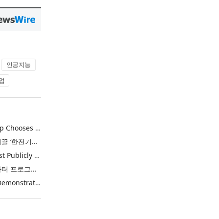
인공지능
업
Khimji Ramdas Group Chooses Rimini Street to Reduce SAP Support Costs, Protect 700+ Customizations and Reinvest Savings in Innovation
한전, 에너지 신산업 이끌 ‘한전기술지주’ 공식 출범
Purina Named as First Publicly Announced NIQ ConnectAI Charter Client
닐슨IQ, Connect AI 차터 프로그램 최초 고객사 ‘퓨리나’ 선정
Power Integrations Demonstrates World’s First 2200 V GaN Technology for Next-Era High-Voltage Power Systems