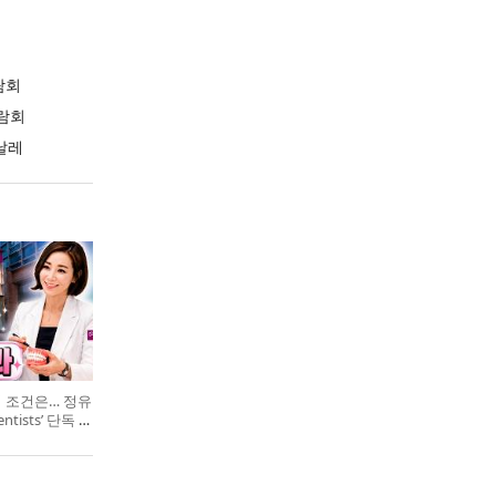
람회
람회
날레
의 조건은… 정유
entists’ 단독 특