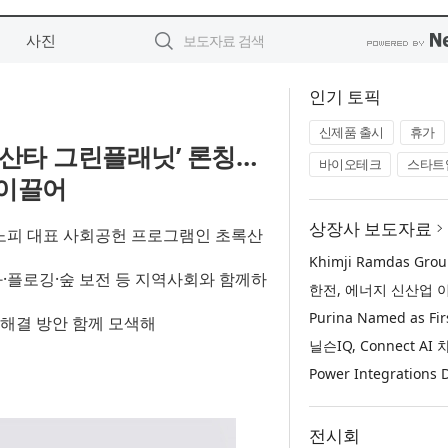
사진
인기 토픽
신제품 출시
휴가
린산타 그린플래닛’ 론칭…
바이오테크
스타트
 이끌어
상장사 보도자료
기존 사노피 대표 사회공헌 프로그램인 초록산
정화·플로깅·숲 보전 등 지역사회와 함께하
인과 해결 방안 함께 모색해
전시회