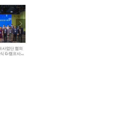
램프사업단 협의
식 G-램프사업
 다섯 번째),
학술진흥본부장
)이 전국 20개
 터치버튼 퍼포