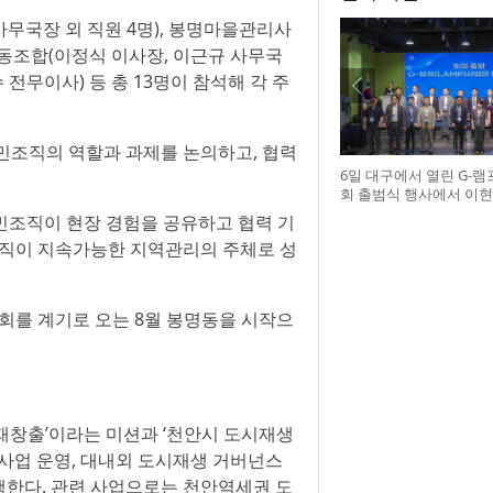
무국장 외 직원 4명), 봉명마을관리사
동조합(이정식 이사장, 이근규 사무국
전무이사) 등 총 13명이 참석해 각 주
민조직의 역할과 과제를 논의하고, 협력
6일 대구에서 열린 G-
회 출범식 행사에서 이현
단 협의회장(앞열 왼쪽에서
민조직이 현장 경험을 공유하고 협력 기
허정은 한국연구재단 
조직이 지속가능한 지역관리의 주체로 성
(앞열 왼쪽에서 여섯 번째
대학 사업단 참석자들과
먼스를 하고 있다
를 계기로 오는 8월 봉명동을 시작으
재창출’이라는 미션과 ‘천안시 도시재생
사업 운영, 대내외 도시재생 거버넌스
수행한다. 관련 사업으로는 천안역세권 도