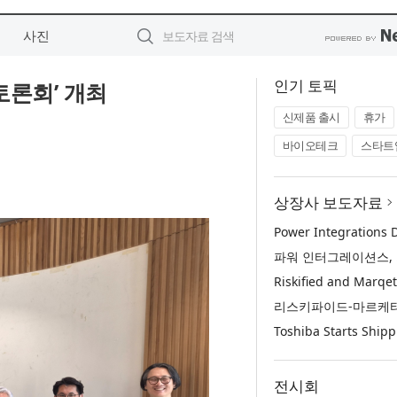
사진
인기 토픽
토론회’ 개최
신제품 출시
휴가
바이오테크
스타트
상장사 보도자료
전시회