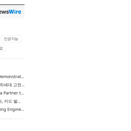
인공지능
업
Power Integrations Demonstrates World’s First 2200 V GaN Technology for Next-Era High-Voltage Power Systems
파워 인터그레이션스, 차세대 고전압 전력 시스템을 위한 세계 최초의 2200V GaN 기술 시연
Riskified and Marqeta Partner to Sharpen Card Issuer Authorization Decisions and Help Reduce False Declines
리스키파이드-마르케타, 카드 발급사의 승인 판단 정교화 및 오거절 감소 위해 협력
Toshiba Starts Shipping Engineering Samples of TXZ+™ Family Entry‑Class M4V Group, Standard Microcontrollers with Arm® Cortex®‑M4 Core for System Control Applications