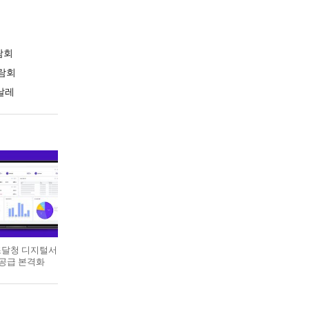
람회
람회
날레
 조달청 디지털서
 공급 본격화