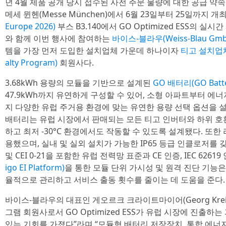
년 4월 제품 공개 당시 접수된 사전 주문 물량에 대한 공급 약
메세 뮌헨(Messe München)에서 6월 23일부터 25일까지 
Europe 2026)
부스 B3.140에서 GO Optimized ESS의 
와 함께 이번 행사에 참여하는
바이스-블라우(Weiss-Blau Gmb
템을 가장 먼저 도입한 설치업체 가운데 하나이자
티고 설치업체 
alty Program)
회원사다.
3.68kWh 용량의 모듈을 기반으로 설계된
GO 배터리(GO Batte
47.9kWh까지 유연하게 구성할 수 있어, 소형 아파트부터 에
지 다양한 유럽 주거용 환경에 맞는 유연한 용량 선택 옵션을 
배터리는 유럽 시장에서 판매되는 모든 티고 인버터와 하위 호환
하고 최저 -30°C 환경에서도 작동할 수 있도록 설계됐다. 또한 
용했으며, 실내 및 실외 설치가 가능한 IP65 등급 인클로저를 갖추고
및 CEI 0-21을 포함한 유럽 전력망 표준과 CE 인증, IEC 626
igo EI Platform)
을 통한 모듈 단위 가시성 및 원격 진단 기능
율적으로 관리하고 서비스 출동 횟수를 줄이는 데 도움을 준다.
바이스-블라우의 대표인 게오르크 크라이트마이어(Georg Krei
그램 회원사로서 GO Optimized ESS가 유럽 시장에 진출하
있는 기회를 가졌다”라며 “모듈형 배터리 저장장치, 통합 에너지