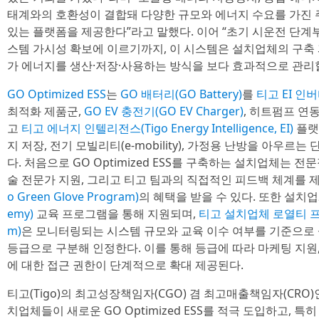
태계와의 호환성이 결합돼 다양한 규모와 에너지 수요를 가진
있는 플랫폼을 제공한다”라고 말했다. 이어 “초기 시운전 단계부
스템 가시성 확보에 이르기까지, 이 시스템은 설치업체의 구축
가 에너지를 생산·저장·사용하는 방식을 보다 효과적으로 관리
GO Optimized ESS
는
GO 배터리(GO Battery)
를
티고 EI 인버터(
최적화 제품군,
GO EV 충전기(GO EV Charger)
, 히트펌프 연
고
티고 에너지 인텔리전스(Tigo Energy Intelligence, EI)
플랫
지 저장, 전기 모빌리티(e-mobility), 가정용 난방을 아우
다. 처음으로 GO Optimized ESS를 구축하는 설치업체는 전
술 전문가 지원, 그리고 티고 팀과의 직접적인 피드백 체계를
o Green Glove Program)
의 혜택을 받을 수 있다. 또한 설치
emy)
교육 프로그램을 통해 지원되며,
티고 설치업체 로열티 프로그램(
m)
은 모니터링되는 시스템 규모와 교육 이수 여부를 기준으로 설치업체를 
등급으로 구분해 인정한다. 이를 통해 등급에 따라 마케팅 지원,
에 대한 접근 권한이 단계적으로 확대 제공된다.
티고(Tigo)의 최고성장책임자(CGO) 겸 최고매출책임자(CRO)인 징
치업체들이 새로운 GO Optimized ESS를 적극 도입하고, 특