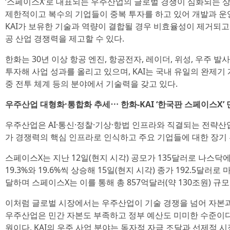
‘스페이스X’로 대표되는 우주산업의 글로벌 경쟁이 심화되는 
제한적이고 복수의 기업들이 중복 투자를 하고 있어 개발과 운
KAI가 보유한 기술과 역량이 결합될 경우 비효율성이 제거되고
공 산업 경쟁력을 제고할 수 있다.
한화는 30년 이상 항공 엔진, 항공전자, 레이더, 위성, 우주 
투자해 사업 성과를 올리고 있으며, KAI는 국내 유일의 완제기
중 전투 체계 등의 분야에서 기술력을 갖고 있다.
우주산업 대형화·통합화 추세⋯ 한화-KAI ‘한국판 스페이스X’
우주산업은 AI·통신·정찰·기상·항법 인프라와 직결되는 전략산
가 경쟁력의 핵심 인프라로 인식하고 주요 기업들에 대한 장기 
스페이스X는 지난 12일(현지 시각) 공모가 135달러로 나스닥
19.3%와 19.6%씩 상승해 15일(현지 시각) 종가 192.5달러
달하며 스페이스X는 이를 통해 총 857억달러(약 130조원) 규
이처럼 글로벌 시장에서는 우주산업이 기술 경쟁을 넘어 자본
우주산업은 민간 자본도 부족하고 정부 예산도 미미한 수준이다.
원이다. KAI의 우주 사업 분야는 독자적 자금 조달과 선제적 시