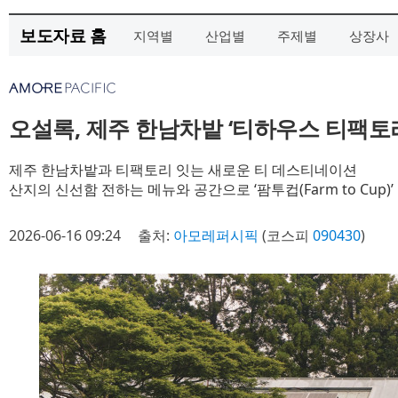
보도자료 홈
지역별
산업별
주제별
상장사
오설록, 제주 한남차밭 ‘티하우스 티팩토
제주 한남차밭과 티팩토리 잇는 새로운 티 데스티네이션
산지의 신선함 전하는 메뉴와 공간으로 ‘팜투컵(Farm to Cup)’
2026-06-16 09:24
출처:
아모레퍼시픽
(코스피
090430
)