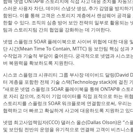
합해 넷앱 ONTAP® 스토리지에 직접 사고 대응 조치를 자동으
스러운 사용자 차단, 데이터 스냅샷 생성, 추가 감염을 방지하
함된다. 이를 통해 고객은 스토리지 계층에서 랜섬웨어 공격을
한할 수 있다. 조직의 심층 방어 보안 전략의 일부로 활용되는 
팀과 스토리지팀 간의 협업을 강화하는 데 기여한다.
넷앱 스플렁크 SOAR 플레이북으로 사이버 위협에 대한 대응 
단 시간(Mean Time To Contain, MTTC) 등 보안팀 핵
수작업과 기술적 부담이 줄어든다. 궁극적으로 넷앱과 시스코
버 복원력을 확보하도록 지원한다.
시스코 스플렁크 시큐리티 그룹 부사장 데이비드 달링(David Da
터 계층을 포함한 전체 기술 스택(Technology stack)에 
“새로운 넷앱 스플렁크 SOAR 플레이북을 통해 ONTAP® 스
로 자리 잡으며, 조직이 기업 데이터를 직접 표적으로 하는 위협
스토리지를 스플렁크 SOAR 워크플로에 연결함으로써, 우리
협력하고 더 빠르고 확실하게 사고에 대응하도록 지원하고 있다
넷앱 최고사업책임자(CCO) 댈러스 올슨(Dallas Olson)은
및 보안팀 전반의 운영을 유기적으로 연결해 고객이 비즈니스