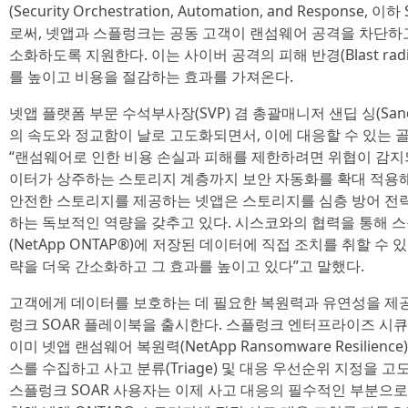
(Security Orchestration, Automation, and Respo
로써, 넷앱과 스플렁크는 공동 고객이 랜섬웨어 공격을 차단하
소화하도록 지원한다. 이는 사이버 공격의 피해 반경(Blast ra
를 높이고 비용을 절감하는 효과를 가져온다.
넷앱 플랫폼 부문 수석부사장(SVP) 겸 총괄매니저 샌딥 싱(Sande
의 속도와 정교함이 날로 고도화되면서, 이에 대응할 수 있는 
“랜섬웨어로 인한 비용 손실과 피해를 제한하려면 위협이 감지되
이터가 상주하는 스토리지 계층까지 보안 자동화를 확대 적용해
안전한 스토리지를 제공하는 넷앱은 스토리지를 심층 방어 전략
하는 독보적인 역량을 갖추고 있다. 시스코와의 협력을 통해 스
(NetApp ONTAP®)에 저장된 데이터에 직접 조치를 취할 수
략을 더욱 간소화하고 그 효과를 높이고 있다”고 말했다.
고객에게 데이터를 보호하는 데 필요한 복원력과 유연성을 제공
렁크 SOAR 플레이북을 출시한다. 스플렁크 엔터프라이즈 시큐리티(Spl
이미 넷앱 랜섬웨어 복원력(NetApp Ransomware Resili
스를 수집하고 사고 분류(Triage) 및 대응 우선순위 지정을 
스플렁크 SOAR 사용자는 이제 사고 대응의 필수적인 부분으로