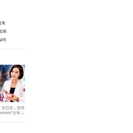
람회
람회
날레
의 조건은… 정유
entists’ 단독 특