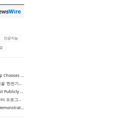
인공지능
업
Khimji Ramdas Group Chooses Rimini Street to Reduce SAP Support Costs, Protect 700+ Customizations and Reinvest Savings in Innovation
한전, 에너지 신산업 이끌 ‘한전기술지주’ 공식 출범
Purina Named as First Publicly Announced NIQ ConnectAI Charter Client
닐슨IQ, Connect AI 차터 프로그램 최초 고객사 ‘퓨리나’ 선정
Power Integrations Demonstrates World’s First 2200 V GaN Technology for Next-Era High-Voltage Power Systems