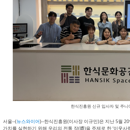
한식진흥원 신규 입사자 및 주
서울--(
뉴스와이어
)--한식진흥원(이사장 이규민)은 지난 5월 
가치를 실현하기 위해 우리의 전통 장(醬)을 주제로 한 ‘이웃사