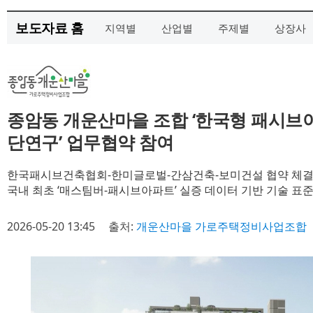
보도자료 홈
지역별
산업별
주제별
상장사
종암동 개운산마을 조합 ‘한국형 패시브
단연구’ 업무협약 참여
한국패시브건축협회-한미글로벌-간삼건축-보미건설 협약 체
국내 최초 ‘매스팀버-패시브아파트’ 실증 데이터 기반 기술 표
2026-05-20 13:45
출처:
개운산마을 가로주택정비사업조합