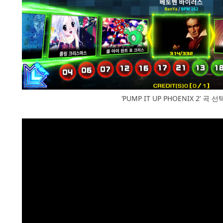
‘PUMP IT UP PHOENIX 2’ 곡 