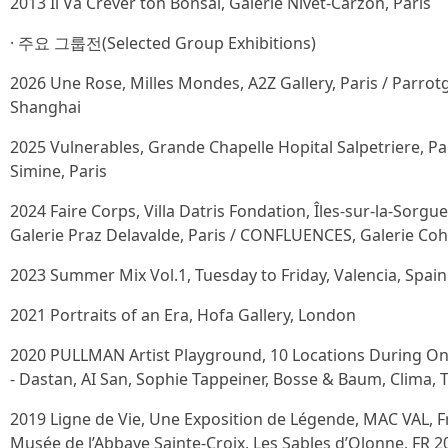
2013 Il Va Crever ton Bonsaï, Galerie Nivet-Carzon, Paris
· 주요 그룹전(Selected Group Exhibitions)
2026 Une Rose, Milles Mondes, A2Z Gallery, Paris / Parrot
Shanghai
2025 Vulnerables, Grande Chapelle Hopital Salpetriere, Par
Simine, Paris
2024 Faire Corps, Villa Datris Fondation, Îles-sur-la-Sorgue
Galerie Praz Delavalde, Paris / CONFLUENCES, Galerie Cohl
2023 Summer Mix Vol.1, Tuesday to Friday, Valencia, Spain 
2021 Portraits of an Era, Hofa Gallery, London
2020 PULLMAN Artist Playground, 10 Locations During One
- Dastan, AI San, Sophie Tappeiner, Bosse & Baum, Clima, 
2019 Ligne de Vie, Une Exposition de Légende, MAC VAL, F
Musée de l’Abbaye Sainte-Croix, Les Sables d’Olonne, FR 20