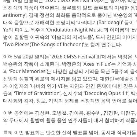
5월 19일 진행되는 ‘2026 CMSS Festival II’에서는 송채아, 박
최진석의 작품이 연주된다. 플루트와 알토 플루트의 미세한 음향 차
antinomy’, 겸재 정선의 회화를 음악적으로 풀어낸 박순영의 
대적 음향으로 재해석한 조영미의 ‘바리데기(Barideagi)’ 등이
Ye의 피아노 독주곡 ‘Ondulation-Night Music’과 이아름의 ‘E
법이 결합된 이귀숙의 ‘아슬라의 저녁노을’, 도시 인천의 이미
‘Two Pieces(The Songs of Incheon)’도 함께 연주된다.
이어 5월 20일 열리는 ‘2026 CMSS Festival III’에서는 박
백승완의 작품이 소개된다. 박정은의 ‘Axes in Flux’는 기억
의 ‘Four Memories’는 다양한 감정의 기억을 목관 5중주의 
신앙적 성찰과 위로의 메시지를 담고 있으며, 대한민국예술원
가 이영자의 ‘나비의 연가 VI’는 자연과 인간 존재에 대한 깊은
윤의 ‘Time of Gravitation’, 신지수의 ‘Decoding Opus 11’
대사회와 감각, 정보, 기억의 문제를 독창적인 음악 언어로 풀
이번 공연에는 김성현, 오병철, 김아름, 황수빈, 김경란, 이탐구,
악 무대에서 활발히 활동 중인 연주자들이 대거 참여하여 작품
특히 이번 발표회는 단순한 신작 발표를 넘어, 동시대 작곡가들