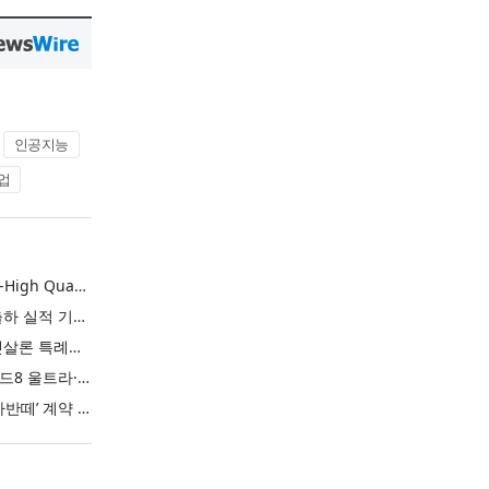
인공지능
업
L&F Achieves Record-High Quarterly Shipments, Begins LFP Supply for North American ESS in Q3 Advancing its Two-Track NCM and LFP Growth Strategy
엘앤에프, 분기 최대 출하 실적 기록… 3분기 북미 ESS향 LFP 공급 착수 NCM+LFP ‘2-Track’ 성장 전략 실현
IBK기업은행 ‘i-ONE 햇살론 특례보증’ 출시
삼성전자, ‘갤럭시 Z 폴드8 울트라·폴드8·플립8’과 ‘갤럭시 워치 울트라2·워치9’ 국내 공식 출시
현대자동차 ‘디 올 뉴 아반떼’ 계약 첫날 1만 대 돌파