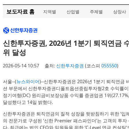
보도자료 홈
지역별
산업별
주제별
상장사
신한투자증권, 2026년 1분기 퇴직연금 수
위 달성
2026-05-14 10:57
출처:
신한투자증권
(코스피
055550
)
서울--(
뉴스와이어
)--신한투자증권은 2026년 1분기 퇴직연금 
션 부문에서 신한투자증권디폴트옵션중립투자형2호 수익률이 증권업권 
정기여형(DC) 원리금비보장상품 수익률 증권업권 1위(27.17%, 3년
달성했다고 14일 밝혔다.
신한투자증권은 퇴직연금의 질적 성장을 뒷받침하기 위한 ‘입체적
의 전문가로 구성된 ‘신한 Premier 패스파인더’는 고객의 
다. 최근에는 법인 CEO와 임원들을 위한 ‘C-Level 연금 컨설팅