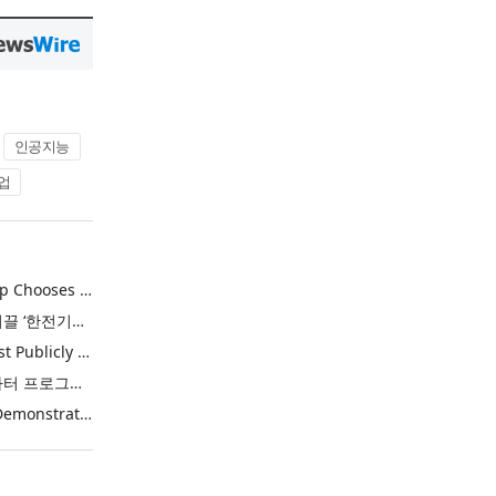
인공지능
업
Khimji Ramdas Group Chooses Rimini Street to Reduce SAP Support Costs, Protect 700+ Customizations and Reinvest Savings in Innovation
한전, 에너지 신산업 이끌 ‘한전기술지주’ 공식 출범
Purina Named as First Publicly Announced NIQ ConnectAI Charter Client
닐슨IQ, Connect AI 차터 프로그램 최초 고객사 ‘퓨리나’ 선정
Power Integrations Demonstrates World’s First 2200 V GaN Technology for Next-Era High-Voltage Power Systems