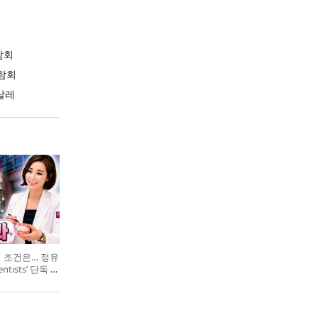
람회
람회
날레
의 조건은… 정유
entists’ 단독 특