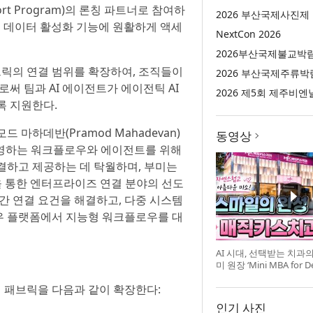
sport Program)의 론칭 파트너로 참여하
2026 부산국제사진제
및 데이터 활성화 기능에 원활하게 액세
NextCon 2026
2026부산국제불교박
릭의 연결 범위를 확장하여, 조직들이
2026 부산국제주류박
 팀과 AI 에이전트가 에이전틱 AI
2026 제5회 제주비엔
록 지원한다.
마하데반(Pramod Mahadevan)
동영상
영하는 워크플로우와 에이전트를 위해
결하고 제공하는 데 탁월하며, 부미는
션을 통한 엔터프라이즈 연결 분야의 선도
간 연결 요건을 해결하고, 다중 시스템
우 플랫폼에서 지능형 워크플로우를 대
AI 시대, 선택받는 치과
미 원장 ‘Mini MBA for D
강 개최
 패브릭을 다음과 같이 확장한다:
인기 사진