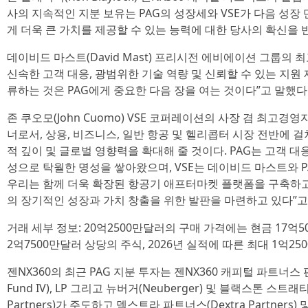
사의 지속적인 지분 보유는 PAG의 성장세와 VSE가 다음 성
게 더욱 큰 가치를 제공할 수 있는 능력에 대한 당사의 확신을 
데이비드 마스트(David Mast) 프리시전 에비에이션 그룹의
신속한 고객 대응, 광범위한 기술 역량 및 신뢰할 수 있는 지원 
류하는 것은 PAG에게 중요한 다음 장을 여는 것이다”고 말했다
존 쿠오모(John Cuomo) VSE 코퍼레이션의 사장 겸 최고경영
너로서, 상용, 비즈니스, 일반 항공 및 헬리콥터 시장 전반에 
적 깊이 및 글로벌 영향력을 확대해 줄 것이다. PAG는 고객 대
성으로 탁월한 명성을 쌓아왔으며, VSE는 데이비드 마스트와 P
우리는 함께 더욱 확장된 항공기 애프터마켓 플랫폼을 구축하고 
의 장기적인 성장과 가치 창출을 위한 발판을 마련하고 있다”고
거래 세부 정보: 20억2500만달러의 구매 가격에는 현금 17억5
2억7500만달러 상당의 주식, 2026년 실적에 따른 최대 1억2
젠NX360의 최근 PAG 지분 투자는 젠NX360 캐피털 파트너스 펀드 IV
Fund IV), LP 그리고 뉴버거(Neuberger) 및 블랙스톤 스트래티직
Partners)가 주도하고 덱스트라 파트너스(Dextra Partners) 