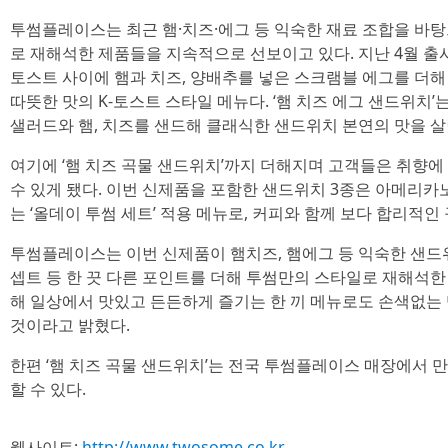
투썸플레이스는 최근 햄·치즈·에그 등 익숙한 재료 조합을 바탕
로 재해석한 제품들을 지속적으로 선보이고 있다. 지난 4월 출
토스트 사이에 햄과 치즈, 양배추를 넣은 스크램블 에그를 더
따뜻한 맛의 K-토스트 스타일 메뉴다. ‘햄 치즈 에그 샌드위치
샐러드와 햄, 치즈를 샌드해 클래식한 샌드위치 본연의 맛을 살
여기에 ‘햄 치즈 곡물 샌드위치’까지 더해지며 고객들은 취향에
수 있게 됐다. 이번 신제품을 포함한 샌드위치 3종은 아메리카
는 ‘올데이 투썸 세트’ 적용 메뉴로, 커피와 함께 보다 합리적인
투썸플레이스는 이번 신제품이 햄치즈, 햄에그 등 익숙한 샌드위
셉트 등 한 끗 다른 포인트를 더해 투썸만의 스타일로 재해석한
해 일상에서 맛있고 든든하게 즐기는 한 끼 메뉴로도 손색없는
것이라고 밝혔다.
한편 ‘햄 치즈 곡물 샌드위치’는 전국 투썸플레이스 매장에서 만
할 수 있다.
웹사이트:
http://www.twosome.co.kr