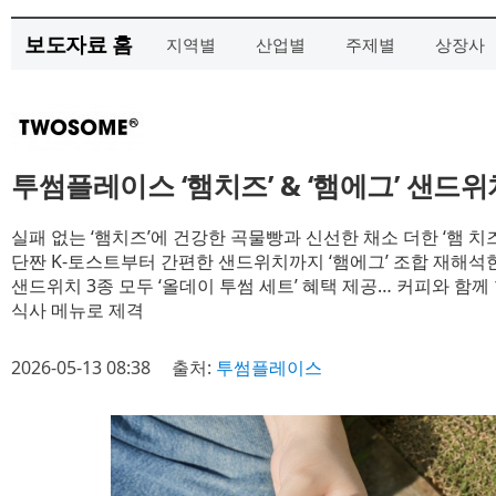
보도자료 홈
지역별
산업별
주제별
상장사
투썸플레이스 ‘햄치즈’ & ‘햄에그’ 샌드
실패 없는 ‘햄치즈’에 건강한 곡물빵과 신선한 채소 더한 ‘햄 치
단짠 K-토스트부터 간편한 샌드위치까지 ‘햄에그’ 조합 재해석
샌드위치 3종 모두 ‘올데이 투썸 세트’ 혜택 제공… 커피와 함
식사 메뉴로 제격
2026-05-13 08:38
출처:
투썸플레이스