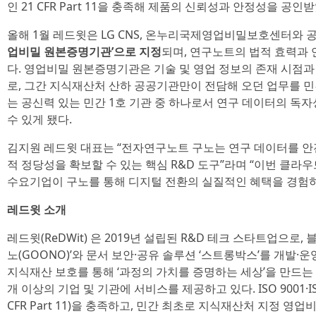
인 21 CFR Part 11을 충족해 제품의 신뢰성과 안정성을 공인
올해 1월 레드윗은 LG CNS, 온누리국제영업비밀보호센터와
업비밀 원본증명기관’으로 지정
되며, 연구노트의 법적 효력과 
다. 영업비밀 원본증명기관은 기술 및 영업 정보의 존재 시점
로, 그간 지식재산처 산하 공공기관만이 전담해 오던 업무를 민
는 공신력 있는 민간 1호 기관 중 하나로서 연구 데이터의 독
수 있게 됐다.
김지원 레드윗 대표는 “전자연구노트 구노는 연구 데이터를 안
적 정당성을 확보할 수 있는 핵심 R&D 도구”라며 “이번 클라
수요기업이 구노를 통해 디지털 전환의 실질적인 혜택을 경험하
레드윗 소개
레드윗(ReDWit) 은 2019년 설립된 R&D 테크 스타트업으로
노(GOONO)’와 문서 보안·공유 솔루션 ‘스트롱박스’를 개발·
지식재산 보호를 통해 ‘과정의 가치를 증명하는 세상’을 만드는 
개 이상의 기업 및 기관에 서비스를 제공하고 있다. ISO 9001·IS
CFR Part 11)을 충족하고, 민간 최초로 지식재산처 지정 