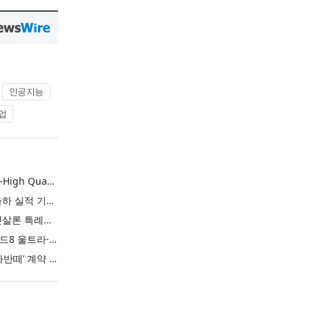
인공지능
업
L&F Achieves Record-High Quarterly Shipments, Begins LFP Supply for North American ESS in Q3 Advancing its Two-Track NCM and LFP Growth Strategy
엘앤에프, 분기 최대 출하 실적 기록… 3분기 북미 ESS향 LFP 공급 착수 NCM+LFP ‘2-Track’ 성장 전략 실현
IBK기업은행 ‘i-ONE 햇살론 특례보증’ 출시
삼성전자, ‘갤럭시 Z 폴드8 울트라·폴드8·플립8’과 ‘갤럭시 워치 울트라2·워치9’ 국내 공식 출시
현대자동차 ‘디 올 뉴 아반떼’ 계약 첫날 1만 대 돌파