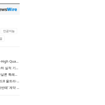
인공지능
업
L&F Achieves Record-High Quarterly Shipments, Begins LFP Supply for North American ESS in Q3 Advancing its Two-Track NCM and LFP Growth Strategy
엘앤에프, 분기 최대 출하 실적 기록… 3분기 북미 ESS향 LFP 공급 착수 NCM+LFP ‘2-Track’ 성장 전략 실현
IBK기업은행 ‘i-ONE 햇살론 특례보증’ 출시
삼성전자, ‘갤럭시 Z 폴드8 울트라·폴드8·플립8’과 ‘갤럭시 워치 울트라2·워치9’ 국내 공식 출시
현대자동차 ‘디 올 뉴 아반떼’ 계약 첫날 1만 대 돌파