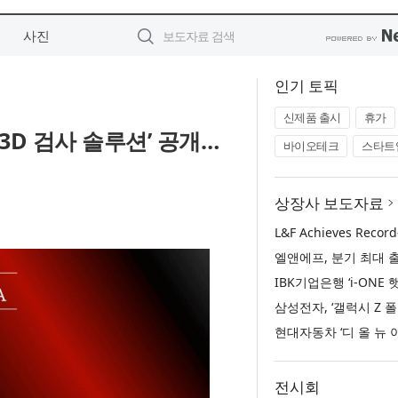
사진
인기 토픽
신제품 출시
휴가
D·3D 검사 솔루션’ 공개…
바이오테크
스타트
상장사 보도자료
전시회