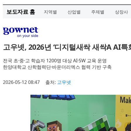
보도자료 홈
지역별
산업별
주제별
상장사
고우넷, 2026년 ‘디지털새싹 새싹A AI특
전국 초·중·고 학습자 1200명 대상 AI·SW 교육 운영
한양대학교 산학협력단·바운더리엑스 협력 기반 구축
2026-05-12 08:47
출처:
고우넷