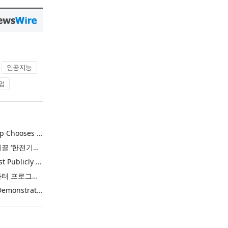
인공지능
업
Khimji Ramdas Group Chooses Rimini Street to Reduce SAP Support Costs, Protect 700+ Customizations and Reinvest Savings in Innovation
한전, 에너지 신산업 이끌 ‘한전기술지주’ 공식 출범
Purina Named as First Publicly Announced NIQ ConnectAI Charter Client
닐슨IQ, Connect AI 차터 프로그램 최초 고객사 ‘퓨리나’ 선정
Power Integrations Demonstrates World’s First 2200 V GaN Technology for Next-Era High-Voltage Power Systems