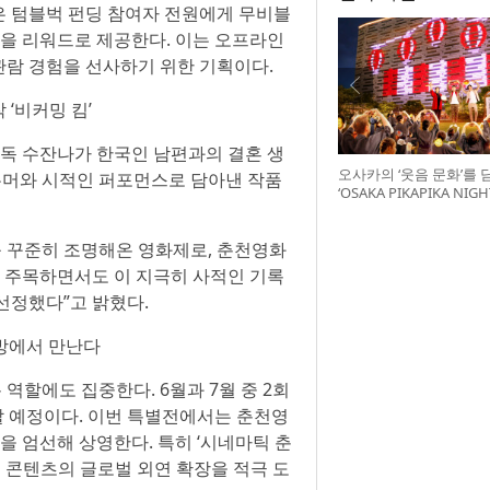
은 텀블벅 펀딩 참여자 전원에게 무비블
폰을 리워드로 제공한다. 이는 오프라인
람 경험을 선사하기 위한 기획이다.
‘비커밍 킴’
감독 수잔나가 한국인 남편과의 결혼 생
오사카의 ‘웃음 문화’를 
 유머와 시적인 퍼포먼스로 담아낸 작품
‘OSAKA PIKAPIKA NI
최
 꾸준히 조명해온 영화제로, 춘천영화
에 주목하면서도 이 지극히 사적인 기록
선정했다”고 밝혔다.
안방에서 만난다
할에도 집중한다. 6월과 7월 중 2회
최할 예정이다. 이번 특별전에서는 춘천영
을 엄선해 상영한다. 특히 ‘시네마틱 춘
컬 콘텐츠의 글로벌 외연 확장을 적극 도