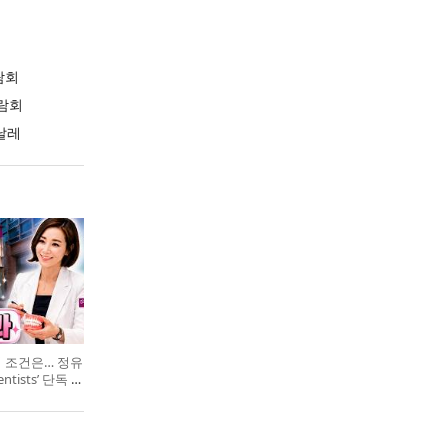
람회
람회
날레
의 조건은… 정유
entists’ 단독 특