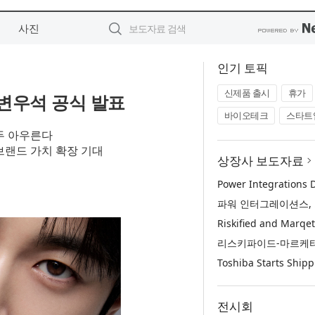
사진
인기 토픽
신제품 출시
휴가
변우석 공식 발표
바이오테크
스타트
두 아우른다
브랜드 가치 확장 기대
상장사 보도자료
전시회