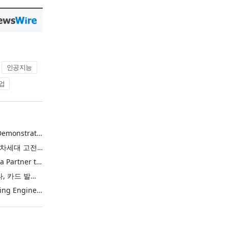
인공지능
업
Power Integrations Demonstrates World’s First 2200 V GaN Technology for Next-Era High-Voltage Power Systems
파워 인터그레이션스, 차세대 고전압 전력 시스템을 위한 세계 최초의 2200V GaN 기술 시연
Riskified and Marqeta Partner to Sharpen Card Issuer Authorization Decisions and Help Reduce False Declines
리스키파이드-마르케타, 카드 발급사의 승인 판단 정교화 및 오거절 감소 위해 협력
Toshiba Starts Shipping Engineering Samples of TXZ+™ Family Entry‑Class M4V Group, Standard Microcontrollers with Arm® Cortex®‑M4 Core for System Control Applications