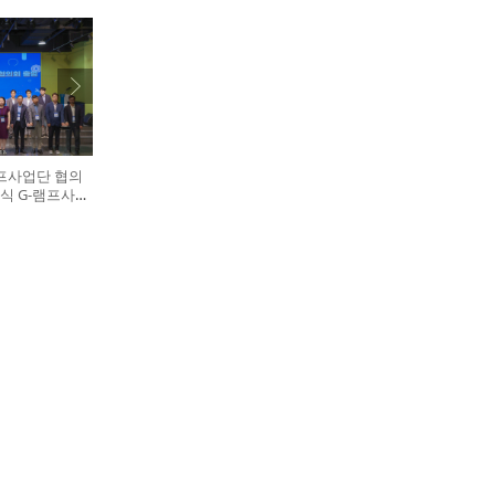
램프사업단 협의
식 G-램프사업
 다섯 번째),
학술진흥본부장
)이 전국 20개
 터치버튼 퍼포