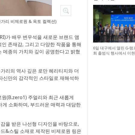
불가리 비제로원 & 옥토 컬렉션)
ARI)가 배우 변우석을 새로운 브랜드 앰
인 존재감, 그리고 다양한 작품을 통해
6일 대구에서 열린 G-
는 메종의 가치와 깊이 공명한다고 밝혔
회 출범식 행사에서 이현
단 협의회장(앞열 왼쪽에서
허정은 한국연구재단 
(앞열 왼쪽에서 여섯 번째
가리의 역사 깊은 로만 헤리티지와 더
대학 사업단 참석자들과
 자신만의 감각적인 스타일로 재해석하
먼스를 하고 있다
B.zero1) 주얼리와 최근 새롭게
 완벽하게 소화하며, 부드러운 매력과 대담한
감을 받은 나선형 디자인을 바탕으로,
골드&스틸 소재로 제작된 비제로원 링은