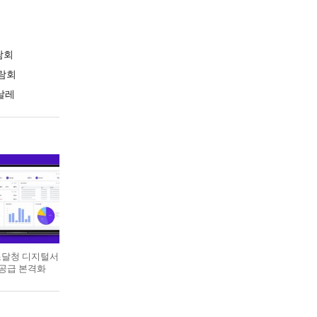
람회
람회
날레
 조달청 디지털서
 공급 본격화