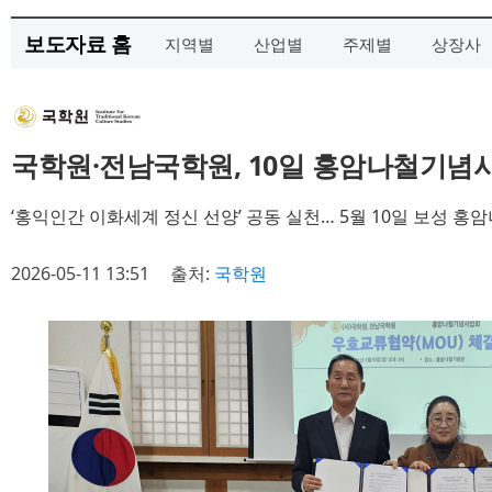
보도자료 홈
지역별
산업별
주제별
상장사
국학원·전남국학원, 10일 홍암나철기념
‘홍익인간 이화세계 정신 선양’ 공동 실천… 5월 10일 보성 
2026-05-11 13:51
출처:
국학원