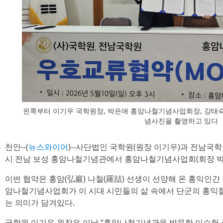
왼쪽부터 이기우 국학원장, 박은애 홍암나철기념사업회장, 강태숙
념사진을 촬영하고 있다
천안--(
뉴스와이어
)--사단법인 국학원(원장 이기우)과 전남국학원
시 전남 보성 홍암나철기념관에서 홍암나철기념사업회(회장 박은
이번 협약은 홍암(弘巖) 나철(羅喆) 선생이 선양해 온 홍익인
암나철기념사업회가 이 시대 시민들의 삶 속에서 단군의 홍익
는 의미가 담겨있다.
국학원 이기우 원장은 이날 “홍암나철기념관을 방문한 이승헌 