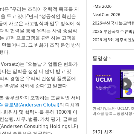
FMS 2026
en)은 “우리는 조직이 전략적 목표를 지
NextCon 2026
점을 두고 있다”면서 “성공적인 혁신은
들이 새로운 사고방식과 업무 방식에 적
2026부산국제불교박
팅과의 협력을 통해 우리는 사람 중심적
2026 부산국제주류박
지는 변혁 프로그램을 관리하는 고객을
2026 제5회 제주비엔
 만들어내고, 그 변화가 조직 운영 방식
했다.
동영상
 Vorsatz)는 “오늘날 기업들은 변화가
다는 압박을 점점 더 많이 받고 있
니티의 경험은 우리의 컨설팅 플랫폼에
 역량을 강화해 준다”고 말했다.
적 자본 솔루션까지 포함하는 포괄적인 서비
 글로벌(Andersen Global)
의 다차원
한국기업보안 ‘UCLM’,
 회원사 및 협력사를 통해 1000개 이
비스몰 등록… 공공시장
설팅, 세무, 법률, 가치 평가, 글로벌
en Consulting Holdings LP)
인기 사진
 컨설팅 솔루션을 제공한다.