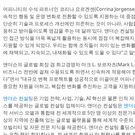
어피니티의 수석 파트너인 코리나 요르겐센(Corrina Jorgens
속적인 행동 및 운영 변화로 전환할 수 있도록 지원하는 데 중
단순히 기술과 프로세스 개선에만 의존하는 것이 아니라, 사람
응하고 받아들이도록 영감을 주는 데 달려 있다. 앤더슨 컨설
인 접근 방식을 더욱 폭넓게 활용하는 동시에 점점 더 복잡해
지원할 수 있게 되었다. 우리는 함께 조직들이 의미 있는 변화를
에 채택되고, 지속되고, 내재화될 수 있도록 도울 수 있다”고 말
앤더슨의 글로벌 회장 겸 최고경영자 마크 L. 보르자츠(Mark L.
비즈니스 전반에 걸쳐 수용되도록 하면서 신속하게 적응해야 한
다”면서 “대규모 변혁 프로젝트를 성공적으로 이끌어온 어피
중요한 차원을 더하고, 복잡한 변화를 추진하는 고객을 지원하는
앤더슨 컨설팅
은 기업 전략, 사업, 기술, AI 혁신은 물론 인
스를 제공하는 글로벌 컨설팅 업체이다. 앤더슨 컨설팅은
앤더슨
적 서비스 모델과 통합돼 전 세계적으로 5만 명 이상의 전문가와
상의 지역에 진출해 있는 글로벌 플랫폼을 통해 세계적 수준의 컨
모빌리티 및 자문 전문 지식을 제공한다. 앤더슨 컨설팅 홀딩스(Anders
는 유한 책임 합자회사로, 전 세계의 회원사 및 협력사를 통해