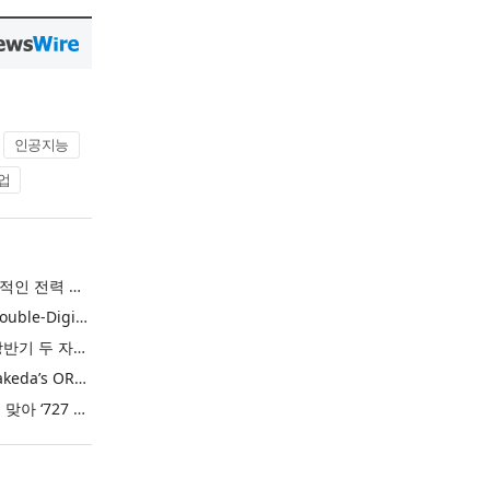
인공지능
업
실리콘랩스, 업계 선도적인 전력 효율·보안·통합성을 갖춘 초저전력 블루투스 LE SoC ‘BG2B’ 공개
Tecnotree Delivers Double-Digit Profit Growth and Accelerated Deployment Momentum in H1 2026
테크노트리, 2026년 상반기 두 자릿수 이익 성장 및 글로벌 구축 가속화
U.S. FDA Approves Takeda’s ORZEYFUL™ (oveporexton), the First and Only Medicine to Treat the Underlying Cause of Narcolepsy Type 1
엘앤에프, 창립 26주년 맞아 ‘727 희망박스’ 나눔 캠페인 진행… 임직원과 함께 대구 지역사회 상생 실천