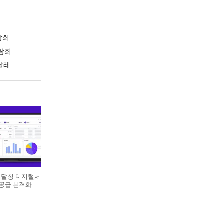
람회
람회
날레
 조달청 디지털서
 공급 본격화