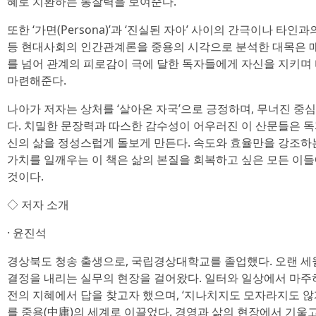
혜로 치환하는 통찰력을 보여준다.
또한 ‘가면(Persona)’과 ‘진실된 자아’ 사이의 간극이나 타
등 현대사회의 인간관계론을 중용의 시각으로 분석한 대목은 매
를 넘어 관계의 피로감이 극에 달한 독자들에게 자신을 지키며
마련해준다.
나아가 저자는 상처를 ‘살아온 자국’으로 긍정하며, 무너진 중
다. 치밀한 문장력과 따스한 감수성이 어우러진 이 산문들은 
신의 삶을 정성스럽게 돌보게 만든다. 속도와 효율만을 강조하
가치를 일깨우는 이 책은 삶의 본질을 회복하고 싶은 모든 이
것이다.
◇ 저자 소개
· 윤진석
경상북도 청송 출생으로, 국립경상대학교를 졸업했다. 오랜 
결정을 내리는 실무의 현장을 걸어왔다. 일터와 일상에서 마주
전의 지혜에서 답을 찾고자 했으며, ‘지나치지도 모자라지도 않
를 중용(中庸)의 세계로 이끌었다. 경영과 삶의 현장에서 기