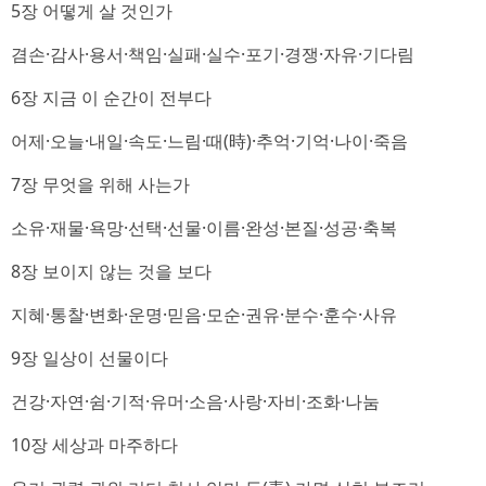
5장 어떻게 살 것인가
겸손·감사·용서·책임·실패·실수·포기·경쟁·자유·기다림
6장 지금 이 순간이 전부다
어제·오늘·내일·속도·느림·때(時)·추억·기억·나이·죽음
7장 무엇을 위해 사는가
소유·재물·욕망·선택·선물·이름·완성·본질·성공·축복
8장 보이지 않는 것을 보다
지혜·통찰·변화·운명·믿음·모순·권유·분수·훈수·사유
9장 일상이 선물이다
건강·자연·쉼·기적·유머·소음·사랑·자비·조화·나눔
10장 세상과 마주하다