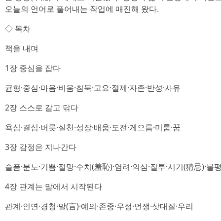
오늘의 언어로 풀어내는 작업에 매진해 왔다.
◇ 목차
책을 내며
1장 중심을 잡다
균형·중심·마음·비움·침묵·고요·절제·자존·반성·사유
2장 스스로 갈고 닦다
욕심·결심·버릇·실천·성장·배움·도전·게으름·미룸·꿈
3장 감정은 지나간다
슬픔·분노·기쁨·절망·수치(羞恥)·염려·의심·질투·시기(猜忌)·불
4장 관계는 말에서 시작된다
관계·인연·경청·말(言)·예의·존중·우정·언쟁·삿대질·우리