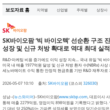
보도자료 홈
지역별
산업별
주제별
상장사
SK바이오팜 ‘빅 바이오텍’ 선순환 구조
성장 및 신규 처방 확대로 역대 최대 실적
R&D·마케팅 비용 증가에도 이익 성장 지속… 국내 유일 ‘빅 바
미국 내 매출 1977억원 달성 및 신규 처방 환자 수(NBRx) 사
세노바메이트 수익 통한 안정적 현금흐름 기반 R&D 재투자로
2026-05-07 10:10
출처:
SK바이오팜
(코스피
326030
)
성남--(
뉴스와이어
)--SK바이오팜(
www.skbp.com
, 대표이사 사
통해 매출 2279억원, 영업이익 898억원을 기록했다고 밝혔다. 
기 대비 약 250%라는 가파른 성장세를 보였으며 당기순이익은 