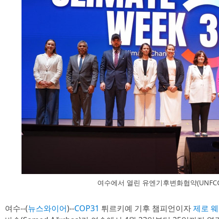
여수에서 열린 유엔기후변화협약(UNFCC
여수--(
뉴스와이어
)--
COP31
튀르키예 기후 챔피언이자
제로 