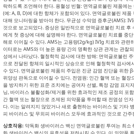
락하도록 조언해야 한다. 용혈성 빈혈: 면역글로불린 제품에는
(예: A, B, D)에 대한 항체가 포함되어 있다. 면역글로불린 
대해 모니터링을 받아야 한다. 무균성 수막염 증후군(AMS): IV
것으로 보고되었다. 증상은 일반적으로 면역글로불린 치료 후 
에게 첫 증상에 대해 설명해야 한다. 면역글로불린 치료를 중단
해로 이어질 수 있다. AMS는 고용량(2g/kg) IVIg 치료와 관
이터로는 AMS와 더 높은 용량 간의 명확한 상관 관계는 관찰되
성에서 나타났다. 혈청학적 검사에 대한 방해: 면역글로불린 
으로 전달된 항체의 일시적인 상승으로 인해 혈청학적 검사에서
수 있다. 면역글로불린 제품의 주입은 진균 감염 진단을 위한 
위양성 판독으로 이어질 수 있다. 전염원: 인간 혈액 또는 혈
을 방지하기 위한 표준 조치에는 공여자 선별, 특정 감염 표지자
닝, 바이러스 불활성화/제거를 위한 효과적인 제조 공정의 포함
간 혈액 또는 혈장으로 조제된 의약품을 투여할 때 전염성 인자
다. 이는 알려지지 않았거나 새로 출현하는 바이러스 및 기타 
피 바이러스 및 무외피 바이러스 모두에 효과적인 것으로 간주
상호작용:
약독화 생바이러스 백신 면역글로불린 투여는 최소 6
화 생바이러스 백신의 유효성을 저하시킬 수 있다. 이 의약품 