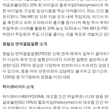
역글로불린(IG) 20% 한 바이알과 할로자임(Halozyme)사의 
한 바이알로 구성된 임상시험용 액상 의약품이다. IG는 인간 
유지한다. TAK-881은 피하 지방 조직 내에 주입되며, 여기
을 촉진하고 피하 조직에서의 흡수를 증가시켜 특정 주사 부위에
히알루로니다제를 활용한 20% 농도 SCIG로서 TAK-881은 P
하면서 주입량과 주입 시간을 줄이는 것을 목표로 개발되고 있
원발성 면역결핍질환 소개
원발성 면역결핍질환(PID)은 신체 면역 체계의 일부가 결여되
지 이상의 희귀 만성 질환군이다[1]. 이러한 질환은 일반적으
생한다[2]. PID의 증상은 다양하며 빈번하거나 지속적인 감
수 있으며, 종종 여러 전문의와의 상담에도 불구하고 장기간의 오
1200명 중 약 1명에게 영향을 미친다[4].
하이큐비아® 소개
하이큐비아®(HYQVIA®, 재조합 인간 히알루로니다제 병용 면역
글로불린(IG) 10%와 할로자임(Halozyme)사의 재조합 인간 
상 의약품이다. 하이큐비아는 중증 또는 재발성 감염, 비효과적인