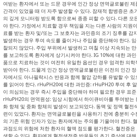
여받는 환자에서 또는 드문 경우에 인간 정상 면역글로불린 제
간격이 있었을 때 더 자주 발생할 수 있다. 잠재적 합병증은 
의 깊게 모니터링 받도록 함으로써 종종 피할 수 있다. 다른 모
야 한다. 가정에서 치료할 경우 책임을 지는 다른 사람의 지원이
료를 받는 환자 및/또는 그 보호자는 과민증의 조기 징후를 감
발생하는 경우 투여 속도를 줄이거나 주입을 중단해야 한다. 
찰되지 않았다. 주입 부위에서 발생하고 며칠 이상 지속되는 만성
를 보고하도록 환자에게 상기시켜야 한다. IG 10%에 대한 과민증:
품으로 치료하는 것이 여전히 유일한 옵션인 경우 엄격한 의
받아야 한다. 드물게 인간 정상 면역글로불린은 이전의 인간 
자에서도 아나필락시스 반응과 함께 혈압 강하를 유발할 수 있
를 읽어야 한다. rHuPH20에 대한 과민증: rHuPH20 투여
이 의심되는 경우 즉시 주입을 중단해야 하며 필요한 경우 표준
rHuPH20의 면역원성: 임상 시험에서 하이큐비아를 투여받는 
화 항체 및 중화 항체의 발생이 보고되었다. 동맥 및 정맥 혈
련이 있었다. 환자는 면역글로불린을 사용하기 전에 충분히 수
의 기존 위험 인자가 있는 환자에게는 주의를 기울여야 한다.
과점도의 위험에 처한 환자의 혈액 점도를 평가한다. 혈전증은 
생할 수 있다. 환자에게 혈전색전증 반응들의 초기 증상에 대해