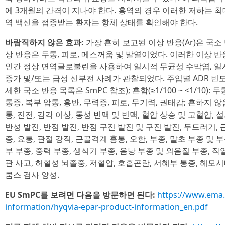
에 3개월의 간격이 지나야 한다. 홍역의 경우 이러한 저하는 최
역 백신을 접종받는 환자는 항체 상태를 확인해야 한다.
바람직하지 않은 효과:
가장 흔히 보고된 이상 반응(Ar)은 국소
상 반응은 두통, 피로, 메스꺼움 및 발열이었다. 이러한 이상 
인간 정상 면역글로불린을 사용하여 일시적 무균성 수막염, 일
증가 및/또는 급성 신부전 사례가 관찰되었다. 주입별 ADR 빈도: 매
세한 국소 반응 목록은 SmPC 참조); 흔함(≥1/100 ~ <1/10):
통증, 복부 압통, 홍반, 무력증, 피로, 무기력, 권태감; 흔하지 않음(≥1
통, 진전, 감각 이상, 동성 빈맥 및 빈맥, 혈압 상승 및 고혈압, 설
반성 발진, 반점 발진, 반점 구진 발진 및 구진 발진, 두드러기, 
증, 요통, 관절 강직, 근골격계 흉통, 오한, 부종, 말초 부종 및 
부 부종, 중력 부종, 생식기 부종, 음낭 부종 및 외음질 부종, 작열감; 드
관 사고, 허혈성 뇌졸중, 저혈압, 호흡곤란, 서혜부 통증, 헤모시
쿰스 검사 양성.
EU SmPC를 보려면 다음을 방문하면 된다:
https://www.ema
information/hyqvia-epar-product-information_en.pdf