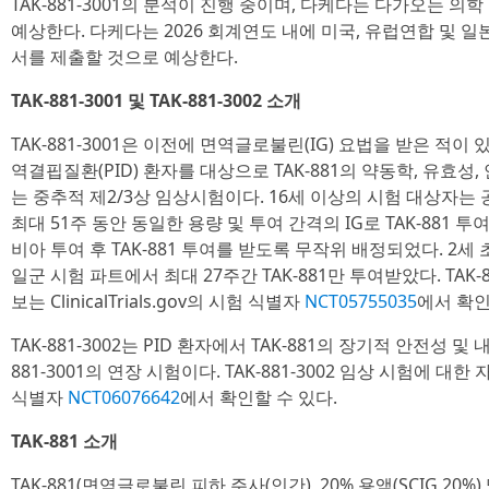
TAK-881-3001의 분석이 진행 중이며, 다케다는 다가오는 
예상한다. 다케다는 2026 회계연도 내에 미국, 유럽연합 및 일본
서를 제출할 것으로 예상한다.
TAK-881-3001 및 TAK-881-3002 소개
TAK-881-3001은 이전에 면역글로불린(IG) 요법을 받은 적이
역결핍질환(PID) 환자를 대상으로 TAK-881의 약동학, 유효성
는 중추적 제2/3상 임상시험이다. 16세 이상의 시험 대상자는 
최대 51주 동안 동일한 용량 및 투여 간격의 IG로 TAK-881
비아 투여 후 TAK-881 투여를 받도록 무작위 배정되었다. 2세
일군 시험 파트에서 최대 27주간 TAK-881만 투여받았다. TAK-
보는 ClinicalTrials.gov의 시험 식별자
NCT05755035
에서 확인
TAK-881-3002는 PID 환자에서 TAK-881의 장기적 안전성 
881-3001의 연장 시험이다. TAK-881-3002 임상 시험에 대한 자세
식별자
NCT06076642
에서 확인할 수 있다.
TAK-881 소개
TAK-881(면역글로불린 피하 주사(인간), 20% 용액(SCIG 2