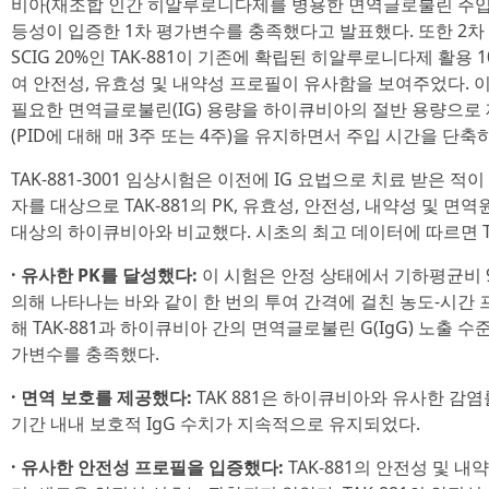
비아(재조합 인간 히알루로니다제를 병용한 면역글로불린 주입액(인
등성이 입증한 1차 평가변수를 충족했다고 발표했다. 또한 2
SCIG 20%인 TAK-881이 기존에 확립된 히알루로니다제 활용 
여 안전성, 유효성 및 내약성 프로필이 유사함을 보여주었다. 이러
필요한 면역글로불린(IG) 용량을 하이큐비아의 절반 용량으로 
(PID에 대해 매 3주 또는 4주)을 유지하면서 주입 시간을 단
TAK-881-3001 임상시험은 이전에 IG 요법으로 치료 받은 적이
자를 대상으로 TAK-881의 PK, 유효성, 안전성, 내약성 및 면
대상의 하이큐비아와 비교했다. 시초의 최고 데이터에 따르면 TA
· 유사한 PK를 달성했다:
이 시험은 안정 상태에서 기하평균비 99.67%
의해 나타나는 바와 같이 한 번의 투여 간격에 걸친 농도-시간 프로파
해 TAK-881과 하이큐비아 간의 면역글로불린 G(IgG) 노출 
가변수를 충족했다.
· 면역 보호를 제공했다:
TAK 881은 하이큐비아와 유사한 감염
기간 내내 보호적 IgG 수치가 지속적으로 유지되었다.
· 유사한 안전성 프로필을 입증했다:
TAK-881의 안전성 및