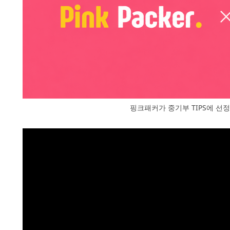
핑크패커가 중기부 TIPS에 선