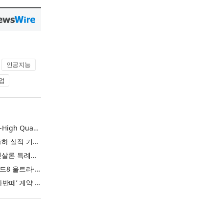
인공지능
업
L&F Achieves Record-High Quarterly Shipments, Begins LFP Supply for North American ESS in Q3 Advancing its Two-Track NCM and LFP Growth Strategy
엘앤에프, 분기 최대 출하 실적 기록… 3분기 북미 ESS향 LFP 공급 착수 NCM+LFP ‘2-Track’ 성장 전략 실현
IBK기업은행 ‘i-ONE 햇살론 특례보증’ 출시
삼성전자, ‘갤럭시 Z 폴드8 울트라·폴드8·플립8’과 ‘갤럭시 워치 울트라2·워치9’ 국내 공식 출시
현대자동차 ‘디 올 뉴 아반떼’ 계약 첫날 1만 대 돌파