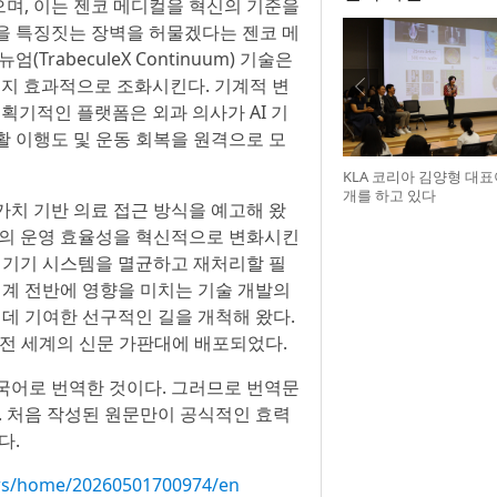
며, 이는 젠코 메디컬을 혁신의 기준을
을 특징짓는 장벽을 허물겠다는 젠코 메
rabeculeX Continuum) 기술은
너지 효과적으로 조화시킨다. 기계적 변
컬의 획기적인 플랫폼은 외과 의사가 AI 기
재활 이행도 및 운동 회복을 원격으로 모
KLA 코리아 김양형 대
개를 하고 있다
가치 기반 의료 접근 방식을 예고해 왔
설의 운영 효율성을 혁신적으로 변화시킨
및 기기 시스템을 멸균하고 재처리할 필
태계 전반에 영향을 미치는 기술 개발의
 데 기여한 선구적인 길을 개척해 왔다.
늘 전 세계의 신문 가판대에 배포되었다.
국어로 번역한 것이다. 그러므로 번역문
. 처음 작성된 원문만이 공식적인 효력
다.
ws/home/20260501700974/en