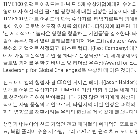
TIME100 임팩트 어워드는 매년 단 5개 수상기업에게만 수여
영예이자 혁신적인 글로벌 영향력에 대한 진정한 인정이다. 젠코
TIME100 임팩트 어워드의 단독 수상자로, 타임지로부터 영예
향에 있어 글로벌 선도적 위치를 의미한다. 타임지에 따르면, TI
‘전 세계적으로 놀라운 영향을 창출하는 기업들’을 강조한다. 
컬이 뉴욕시에서 열린 트레일블레이저 어워드(Trailblazer Aw
올해의 기업으로 선정되고, 패스트 컴퍼니(Fast Company) 
에서 가장 혁신적인 기업 중 하나로 선정되었으며, 세계경제포럼(Wor
글로벌 과제를 위한 거버넌스 및 리더십 우수상(Award for Excelle
Leadership for Global Challenges)을 수상한 데 이은 것이다.
젠코 메디컬의 창립자 겸 CEO인 제이슨 헤이더(Jason Haider)는
임팩트 어워드 수상자이자 TIME100 가장 영향력 있는 세계 
로 생각하며 겸허히 받아들입니다. 가장 많은 환자에게 최상의
직이는 사명 중심의 기업으로서, 타임지의 이번 인정은 과학적 
혁적 영향으로 전환하려는 우리의 헌신을 더욱 깊게 했습니다”
생명과학 분야의 선도 기업인 젠코 메디컬의 획기적인 포트폴
료, 복합 폴리머 수술 시스템, 그리고 AI 기반 원격 치료 모