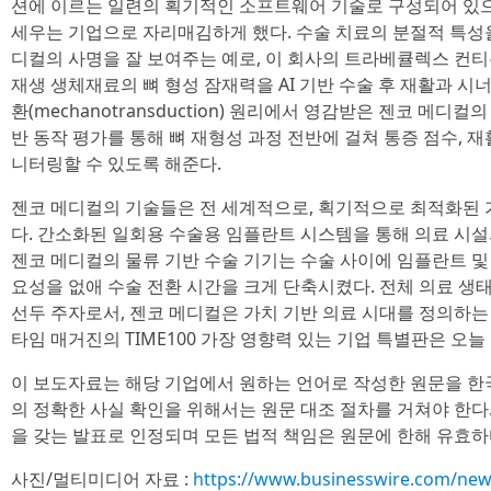
션에 이르는 일련의 획기적인 소프트웨어 기술로 구성되어 있으
세우는 기업으로 자리매김하게 했다. 수술 치료의 분절적 특성
디컬의 사명을 잘 보여주는 예로, 이 회사의 트라베큘렉스 컨티뉴엄(T
재생 생체재료의 뼈 형성 잠재력을 AI 기반 수술 후 재활과 시
환(mechanotransduction) 원리에서 영감받은 젠코 메디
반 동작 평가를 통해 뼈 재형성 과정 전반에 걸쳐 통증 점수, 
니터링할 수 있도록 해준다.
젠코 메디컬의 기술들은 전 세계적으로, 획기적으로 최적화된 
다. 간소화된 일회용 수술용 임플란트 시스템을 통해 의료 시
젠코 메디컬의 물류 기반 수술 기기는 수술 사이에 임플란트 
요성을 없애 수술 전환 시간을 크게 단축시켰다. 전체 의료 생
선두 주자로서, 젠코 메디컬은 가치 기반 의료 시대를 정의하는
타임 매거진의 TIME100 가장 영향력 있는 기업 특별판은 오
이 보도자료는 해당 기업에서 원하는 언어로 작성한 원문을 한
의 정확한 사실 확인을 위해서는 원문 대조 절차를 거쳐야 한다
을 갖는 발표로 인정되며 모든 법적 책임은 원문에 한해 유효하
사진/멀티미디어 자료 :
https://www.businesswire.com/ne