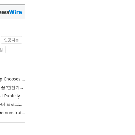
인공지능
업
Khimji Ramdas Group Chooses Rimini Street to Reduce SAP Support Costs, Protect 700+ Customizations and Reinvest Savings in Innovation
한전, 에너지 신산업 이끌 ‘한전기술지주’ 공식 출범
Purina Named as First Publicly Announced NIQ ConnectAI Charter Client
닐슨IQ, Connect AI 차터 프로그램 최초 고객사 ‘퓨리나’ 선정
Power Integrations Demonstrates World’s First 2200 V GaN Technology for Next-Era High-Voltage Power Systems