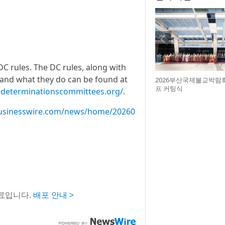
DC rules. The DC rules, along with
and what they do can be found at
2026부산국제불교박람
프 커팅식
sdeterminationscommittees.org/
.
usinesswire.com/news/home/20260
료입니다.
배포 안내 >