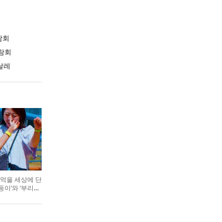
람회
람회
날레
억을 세상에 단
둥이’와 ‘부리부
기 색