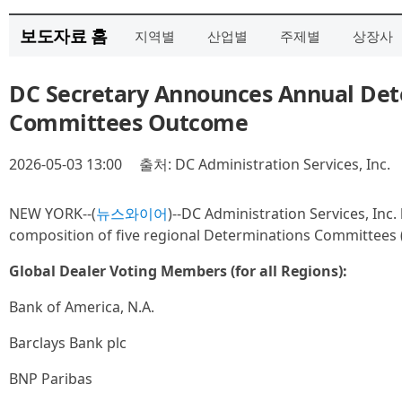
보도자료 홈
지역별
산업별
주제별
상장사
DC Secretary Announces Annual Det
Committees Outcome
2026-05-03 13:00
출처: DC Administration Services, Inc.
NEW YORK--(
뉴스와이어
)--DC Administration Services, Inc
composition of five regional Determinations Committees (D
Global Dealer Voting Members (for all Regions):
Bank of America, N.A.
Barclays Bank plc
BNP Paribas