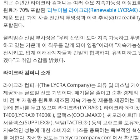
최근 수년간 라이크라 컴퍼니는 여러 주요 지속가능성 이정표
원료가 70% 포함된
‘리뉴어블 라이크라(Renewable LYCRA®)
제품 도입, 가치 사슬 전반의 투명성과 이력 추적성(traceabil
포함된다.
윌리엄슨 신임 부사장은 “우리 산업이 보다 지속 가능하고 투
하고 있는 가운데 이 직무를 맡게 되어 영광”이라며 “지속가능
전시키고, 업계 이해관계자들과 긴밀히 협력하며, 유의미하고
겠다”고 취임 소감을 밝혔다.
라이크라 컴퍼니 소개
라이크라 컴퍼니(The LYCRA Company)는 의류 및 퍼스널 
제공하는 글로벌 선도 기업이다. 폐기물을 줄이고 순환 경제의 
비 전·후 재활용 원료로 제조된 지속 가능한 제품을 제공하는 
턴에 본사를 두고 있으며 라이크라(LYCRA® ), 라이크라 하이핏(LY
T400(LYCRA® T400® ), 쿨맥스(COOLMAX® ), 써모라이트(TH
서플렉스(SUPPLEX® ), 택텔(TACTEL® ) 등의 브랜드를 
지속적인 성능에 대한 소비자의 니즈를 충족하는 독보적인 혁
를 더한다. 자세한 정보는 thelycracompany.com 에서 확인할