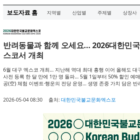
보도자료 홈
지역별
산업별
주제별
상장사
반려동물과 함께 오세요… 2026대한민
스코서 개최
6월 대구 엑스코 개최… 지난해 역대 최대 흥행 이어 올해도 대
사전 등록 한 달 만에 1만 명 돌파… 5월 1일부터 50% 할인 예
공(空) 체험 이벤트·행운의 전당 운영… 생명 존중 가치 담은 
2026-05-04 08:30
출처:
대한민국불교문화엑스포