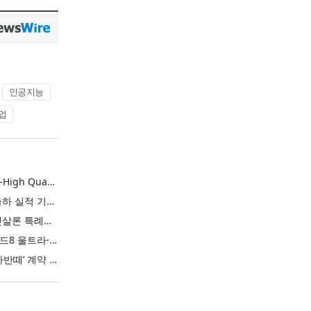
인공지능
업
L&F Achieves Record-High Quarterly Shipments, Begins LFP Supply for North American ESS in Q3 Advancing its Two-Track NCM and LFP Growth Strategy
엘앤에프, 분기 최대 출하 실적 기록… 3분기 북미 ESS향 LFP 공급 착수 NCM+LFP ‘2-Track’ 성장 전략 실현
IBK기업은행 ‘i-ONE 햇살론 특례보증’ 출시
삼성전자, ‘갤럭시 Z 폴드8 울트라·폴드8·플립8’과 ‘갤럭시 워치 울트라2·워치9’ 국내 공식 출시
현대자동차 ‘디 올 뉴 아반떼’ 계약 첫날 1만 대 돌파