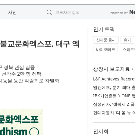
사진
인기 토픽
신제품 출시
휴가
국불교문화엑스포, 대구 엑
바이오테크
스타트
구·경북 관심 집중
상장사 보도자료
매 선착순 2만 명 혜택
반려동물 동반 박람회로 차별화
전시회