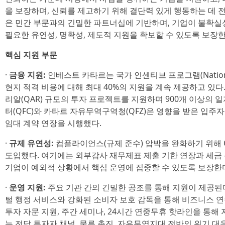
을 보장하며, 신뢰를 제고하기 위해 결단력 있게 행동하는 데 
은 민간 부문과의 긴밀한 파트너십에 기반하며, 기업이 불확실
필요한 유연성, 명확성, 제도적 지원을 확보할 수 있도록 보장한
핵심 지원 부문
·
금융 지원:
인베스트 카타르는 국가 인센티브 프로그램(National I
현지 적격 비용에 대해 최대 40%의 지원을 계속 제공하고 있다
리알(QAR) 규모의 투자 프로젝트를 지원하며 900개 이상의 
터(QFC)와 카타르 자유무역구역청(QFZ)은 영향을 받은 입주자
임대 계약 연장을 시행했다.
·
규제 유연성:
컴플라이언스(규제 준수) 압박을 완화하기 위해 
도입했다. 여기에는 외부감사 재무제표 제출 기한 연장과 세금
기업이 예외적 상황에서 핵심 운영에 집중할 수 있도록 보장한
·
운영 지원:
주요 기관 간의 긴밀한 공조를 통해 지원이 제공된다
털 행정 서비스와 강화된 소비자 보호 감독을 통해 비즈니스 
투자 자문 지원, 주간 세미나, 24시간 연중무휴 핫라인을 통해 
는 전담 투자자 채널, 물류 촉진, 자유무역지대 전반의 위기 대