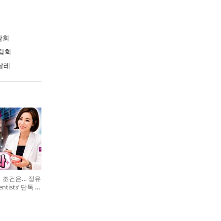
람회
람회
날레
의 조건은… 정유
entists’ 단독 특