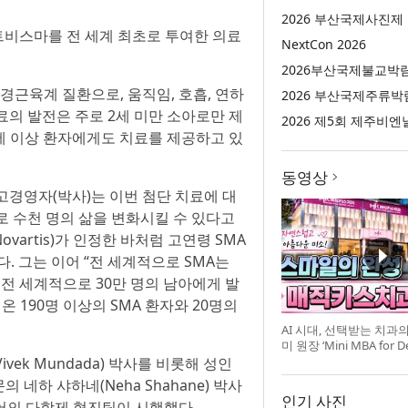
2026 부산국제사진제
트비스마를 전 세계 최초로 투여한 의료
NextCon 2026
2026부산국제불교박
경근육계 질환으로, 움직임, 호흡, 연하
2026 부산국제주류박
료의 발전은 주로 2세 미만 소아로만 제
2026 제5회 제주비엔
세 이상 환자에게도 치료를 제공하고 있
동영상
 최고경영자(박사)는 이번 첨단 치료에 대
으로 수천 명의 삶을 변화시킬 수 있다고
artis)가 인정한 바처럼 고연령 SMA
. 그는 이어 “전 세계적으로 SMA는
 전 세계적으로 30만 명의 남아에게 발
 190명 이상의 SMA 환자와 20명의
AI 시대, 선택받는 치과
미 원장 ‘Mini MBA for D
강 개최
vek Mundada) 박사를 비롯해 성인
의 네하 샤하네(Neha Shahane) 박사
인기 사진
드케어의 다학제 협진팀이 시행했다.