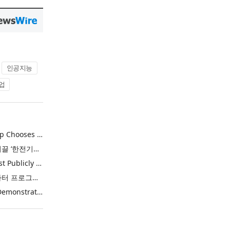
인공지능
업
Khimji Ramdas Group Chooses Rimini Street to Reduce SAP Support Costs, Protect 700+ Customizations and Reinvest Savings in Innovation
한전, 에너지 신산업 이끌 ‘한전기술지주’ 공식 출범
Purina Named as First Publicly Announced NIQ ConnectAI Charter Client
닐슨IQ, Connect AI 차터 프로그램 최초 고객사 ‘퓨리나’ 선정
Power Integrations Demonstrates World’s First 2200 V GaN Technology for Next-Era High-Voltage Power Systems