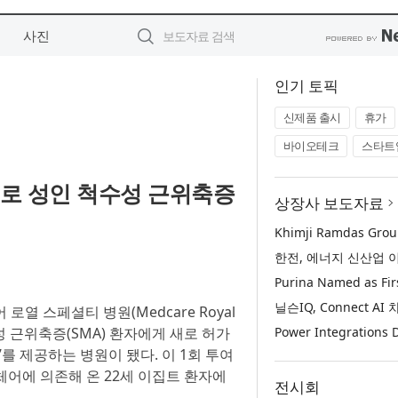
사진
인기 토픽
신제품 출시
휴가
바이오테크
스타트
초로 성인 척수성 근위축증
상장사 보도자료
로열 스페셜티 병원(Medcare Royal
 척수성 근위축증(SMA) 환자에게 새로 허가
ma)’를 제공하는 병원이 됐다. 이 1회 투여
휠체어에 의존해 온 22세 이집트 환자에
전시회