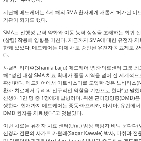
지난해 메드케어는 4세 해외 SMA 환자에게 새롭게 허가된 이
기관이 되기도 했다.
SMA는 진행성 근력 약화와 이동 능력 상실을 초래하는 희귀 신
(삼킴) 작용에 영향을 미친다. 지금까지 SMA에 대한 유전자 치
한돼 있었다. 메드케어는 이제 새로 승인된 유전자 치료제로 2
다.
샤닐라 라이주(Shanila Laiju) 메드케어 병원·의료센터 그룹
해 “성인 대상 SMA 치료 확대가 중동 지역을 넘어 전 세계적
확신한다. 메드케어에서 이트비스마를 도입한 것은 노바티스(Nov
환자 치료에서 우리의 선구적인 역할을 기반으로 한다”고 말했다
신생아 1만 명 중 1명에게 발병하며, 뒤센 근이영양증(DMD)은
생한다. 현재까지 메드케어는 중동·아프리카, 아시아, 유럽에서 온
DMD 환자를 치료했다”고 덧붙였다.
이번 치료는 유전자 치료 센터(Unit) 임상 책임자 비벡 문다다(Vi
신경과 전문의 사가르 카왈레(Sagar Kawale) 박사, 마취과 전문
및 아르달란 파파리(Ardalan Papari) 박사가 주도하는 메