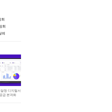
람회
람회
날레
 조달청 디지털서
 공급 본격화