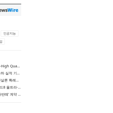
인공지능
업
L&F Achieves Record-High Quarterly Shipments, Begins LFP Supply for North American ESS in Q3 Advancing its Two-Track NCM and LFP Growth Strategy
엘앤에프, 분기 최대 출하 실적 기록… 3분기 북미 ESS향 LFP 공급 착수 NCM+LFP ‘2-Track’ 성장 전략 실현
IBK기업은행 ‘i-ONE 햇살론 특례보증’ 출시
삼성전자, ‘갤럭시 Z 폴드8 울트라·폴드8·플립8’과 ‘갤럭시 워치 울트라2·워치9’ 국내 공식 출시
현대자동차 ‘디 올 뉴 아반떼’ 계약 첫날 1만 대 돌파