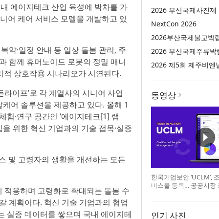
국내 에이지테크 산업 육성에 박차를 가
2026 부산국제사진제
 시니어 케어 서비스 모델을 개발하고 있
NextCon 2026
2026부산국제불교박
복약·일정 안내 등 일상 돌봄 관리, 주
2026 부산국제주류박
용과 함께 휴머노이드 로봇의 정밀 매니
2026 제5회 제주비엔
물리적 상호작용 시나리오가 시연된다.
골든라이프’로 각 계열사의 시니어 사업
동영상
케어 솔루션을 제공하고 있다. 올해 1
험·연구 공간인 ‘에이지테크[1] 랩
 도입을 위한 혁신 기업과의 기술 접목·실증
비스 및 고령자의 생활을 개선하는 모든
한국기업보안 ‘UCLM’,
비스몰 등록… 공공시장
에 적용하며 고령화로 확대되는 돌봄 수
갈 계획이다. 혁신 기술 기업과의 협업
는 실증 데이터를 쌓으며 국내 에이지테
인기 사진