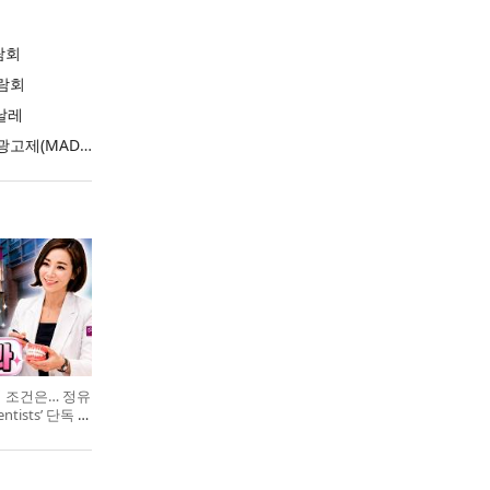
람회
람회
날레
2026 부산국제마케팅광고제(MAD STARS 2026)
의 조건은… 정유
entists’ 단독 특