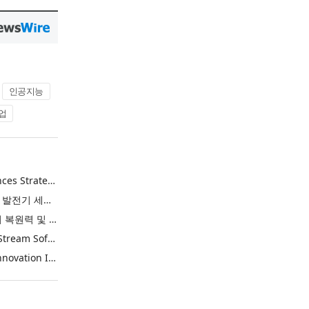
인공지능
업
Energy Vault Announces Strategic Agreement to Deploy 1.25 GW of Integrated Power Infrastructure for Hyperscaler AI Data Center with Leading Power Generation EPC Deploying Caterpillar Gensets
에너지 볼트, 캐터필러 발전기 세트 배치 중인 선도적인 발전 EPC를 통해 하이퍼스케일러 AI 데이터센터를 위한 1.25 GW 통합 전력 인프라 구축을 위한 전략적 계약 체결
넷앱, AI 시대의 사이버 복원력 및 데이터 보호 강화를 위해 젯스트림 소프트웨어 인수
NetApp Acquires JetStream Software to Advance Cyber Resilience and Data Protection for the AI Era
China’s Commerce Innovation Is Reshaping Global Retail