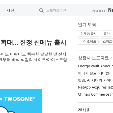
사진
인기 토픽
신제품 출시
휴가
 확대… 한정 신메뉴 출시
바이오테크
스타트
어른이도 어린이도 행복한 달달한 맛 선사
상장사 보도자료
이크부터 바삭 식감의 쉐이크·아이스크림
전시회