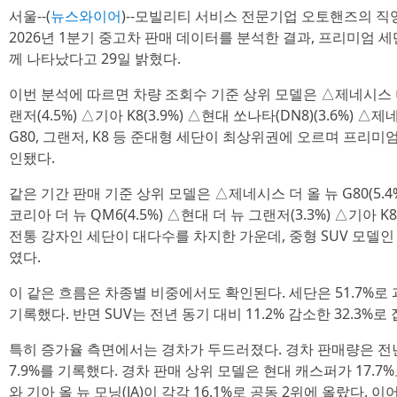
서울--(
뉴스와이어
)--모빌리티 서비스 전문기업 오토핸즈의 
2026년 1분기 중고차 판매 데이터를 분석한 결과, 프리미엄 세
께 나타났다고 29일 밝혔다.
이번 분석에 따르면 차량 조회수 기준 상위 모델은 △제네시스 더 올 
랜저(4.5%) △기아 K8(3.9%) △현대 쏘나타(DN8)(3.6%) △
G80, 그랜저, K8 등 준대형 세단이 최상위권에 오르며 프리미
인됐다.
같은 기간 판매 기준 상위 모델은 △제네시스 더 올 뉴 G80(5.4%
코리아 더 뉴 QM6(4.5%) △현대 더 뉴 그랜저(3.3%) △기아 
전통 강자인 세단이 대다수를 차지한 가운데, 중형 SUV 모델인
였다.
이 같은 흐름은 차종별 비중에서도 확인된다. 세단은 51.7%로
기록했다. 반면 SUV는 전년 동기 대비 11.2% 감소한 32.3%로
특히 증가율 측면에서는 경차가 두드러졌다. 경차 판매량은 전년 
7.9%를 기록했다. 경차 판매 상위 모델은 현대 캐스퍼가 17.7
와 기아 올 뉴 모닝(JA)이 각각 16.1%로 공동 2위에 올랐다. 이