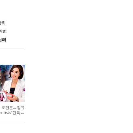
람회
람회
날레
의 조건은… 정유
entists’ 단독 특