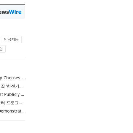
인공지능
업
Khimji Ramdas Group Chooses Rimini Street to Reduce SAP Support Costs, Protect 700+ Customizations and Reinvest Savings in Innovation
한전, 에너지 신산업 이끌 ‘한전기술지주’ 공식 출범
Purina Named as First Publicly Announced NIQ ConnectAI Charter Client
닐슨IQ, Connect AI 차터 프로그램 최초 고객사 ‘퓨리나’ 선정
Power Integrations Demonstrates World’s First 2200 V GaN Technology for Next-Era High-Voltage Power Systems