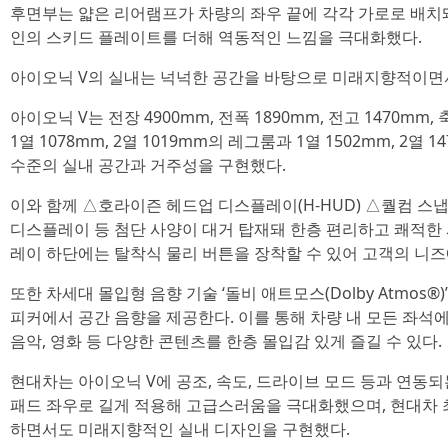
후면부는 얇은 리어램프가 차량의 좌우 끝에 각각 가로로 배치
인의 스키드 플레이트를 더해 역동적인 느낌을 극대화했다.
아이오닉 V의 실내는 넉넉한 공간을 바탕으로 미래지향적이면
아이오닉 V는 전장 4900mm, 전폭 1890mm, 전고 1470mm
1열 1078mm, 2열 1019mm의 레그룸과 1열 1502mm, 2
수준의 실내 공간과 거주성을 구현했다.
이와 함께 △호라이즌 헤드업 디스플레이(H-HUD) △퀄컴 스냅드
디스플레이 등 첨단 사양이 대거 탑재돼 한층 편리하고 쾌적한
레이 하단에는 탈착식 물리 버튼을 장착할 수 있어 고객의 니즈에
또한 차세대 몰입형 음향 기술 ‘돌비 애트모스(Dolby Atmos®
피커에서 공간 음향을 제공한다. 이를 통해 차량 내 모든 좌
음악, 영화 등 다양한 콘텐츠를 한층 몰입감 있게 즐길 수 있다.
현대차는 아이오닉 V에 공조, 속도, 드라이브 모드 등과 연동
패드 좌우로 길게 적용해 고급스러움을 극대화했으며, 현대차
하면서도 미래지향적인 실내 디자인을 구현했다.