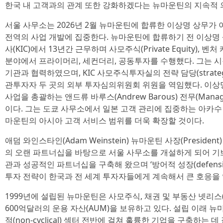
한국 내 고객과의 관계 또한 강화하겠다는 뉴마운틴의 지속적 
서울 사무소는 2026년 2월 뉴마운틴에 합류한 이상명 상무가
전역의 사업 개발에 집중한다. 뉴마운틴에 합류하기 전 이상
사(KIC)에서 13년간 근무하며 사모주식(Private Equity), 벤처 캐피
분야에서 프라이머리, 세컨더리, 공동투자를 수행했다. 그는 시장
기관과 협력하였으며, KIC 사모주식투자실의 전략 담당(strateg
관투자자 두 곳의 외부 투자심의위원회 위원을 역임했다. 이
사업을 총괄하는 앤드류 바루스(Andrew Barous) 전무(Managi
이다. 그는 도쿄 사무소에서 일본 고객 관리에 집중하는 아카수 유우
마운틴의 아시아 고객 서비스 범위를 더욱 확장할 것이다.
애덤 와인스타인(Adam Weinstein) 뉴마운틴 사장(Preside
의 오랜 파트너십을 바탕으로 서울 사무소를 개설하게 되어 기쁘
관과 성공적인 파트너십을 구축해 왔으며 ‘방어적 성장(defensiv
투자 전략이 한국과 전 세계 투자자들에게 계속해서 큰 호응을 
1999년에 설립된 뉴마운틴은 사모주식, 채권 및 부동산 넷리스(ne
600억달러의 운용 자산(AUM)을 보유하고 있다. 설립 이래
적(non-cyclical) 섹터 전반에 걸쳐 훌륭한 기업을 구축하는