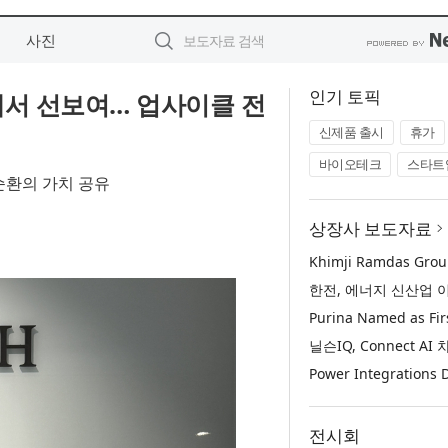
사진
인기 토픽
서 선보여… 업사이클 전
신제품 출시
휴가
바이오테크
스타트
순환의 가치 공유
상장사 보도자료
전시회