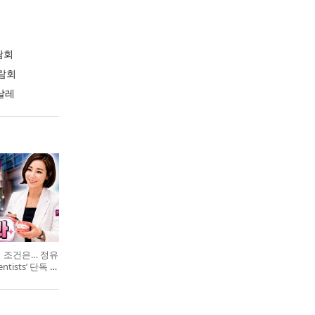
람회
람회
날레
의 조건은… 정유
entists’ 단독 특