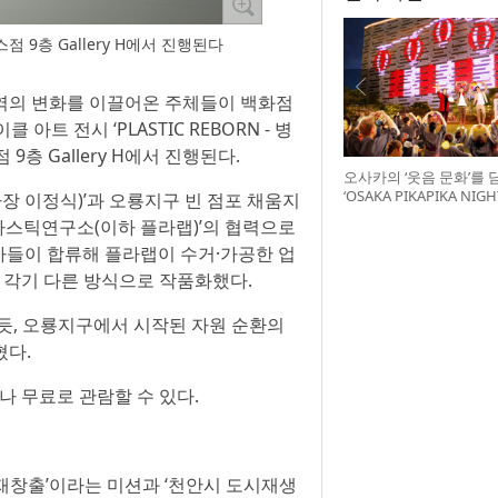
점 9층 Gallery H에서 진행된다
지역의 변화를 이끌어온 주체들이 백화점
 전시 ‘PLASTIC REBORN - 병
층 Gallery H에서 진행된다.
오사카의 ‘웃음 문화’를 
‘OSAKA PIKAPIKA NI
 이정식)’과 오룡지구 빈 점포 채움지
최
라스틱연구소(이하 플라랩)’의 협력으로
가들이 합류해 플라랩이 수거·가공한 업
 각기 다른 방식으로 작품화했다.
듯, 오룡지구에서 시작된 자원 순환의
혔다.
구나 무료로 관람할 수 있다.
재창출’이라는 미션과 ‘천안시 도시재생