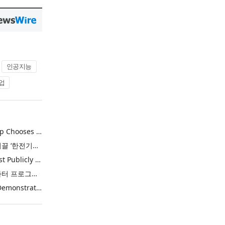
인공지능
업
Khimji Ramdas Group Chooses Rimini Street to Reduce SAP Support Costs, Protect 700+ Customizations and Reinvest Savings in Innovation
한전, 에너지 신산업 이끌 ‘한전기술지주’ 공식 출범
Purina Named as First Publicly Announced NIQ ConnectAI Charter Client
닐슨IQ, Connect AI 차터 프로그램 최초 고객사 ‘퓨리나’ 선정
Power Integrations Demonstrates World’s First 2200 V GaN Technology for Next-Era High-Voltage Power Systems