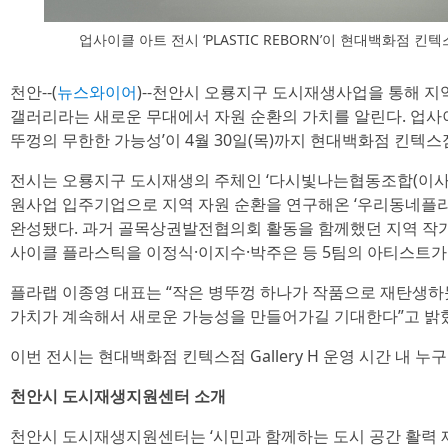
업사이클 아트 전시 ‘PLASTIC REBORN’이 현대백화점 킨텍스
천안--(
뉴스와이어
)--천안시 오룡지구 도시재생사업을 통해 
갤러리라는 새로운 무대에서 자원 순환의 가치를 알린다. 업사이클 아트
뚜껑의 무한한 가능성’이 4월 30일(목)까지 현대백화점 킨텍스점 9
전시는 오룡지구 도시재생의 주체인 ‘다시빛나는협동조합(이사장
원사업 입주기업으로 지역 자원 순환을 연구해온 ‘우리동네플
완성됐다. 과거 골목상권발전협의회 활동을 함께했던 지역 작
사이클 플라스틱을 이정식·이지수·박주은 등 5팀의 아티스트가
플라랩 이종영 대표는 “작은 병뚜껑 하나가 작품으로 재탄생하
가치가 계속해서 새로운 가능성을 만들어가길 기대한다”고 밝
이번 전시는 현대백화점 킨텍스점 Gallery H 운영 시간 내 누
천안시 도시재생지원센터 소개
천안시 도시재생지원센터는 ‘시민과 함께하는 도시 공간 활력 