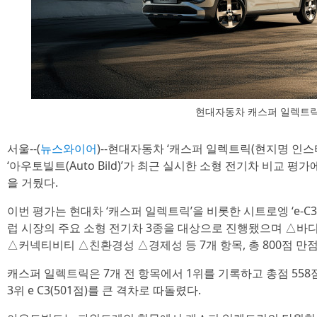
현대자동차 캐스퍼 일렉트
서울--(
뉴스와이어
)--현대자동차 ‘캐스퍼 일렉트릭(현지명 인스
‘아우토빌트(Auto Bild)’가 최근 실시한 소형 전기차 비교 평
을 거뒀다.
이번 평가는 현대차 ‘캐스퍼 일렉트릭’을 비롯한 시트로엥 ‘e-C3’, BY
럽 시장의 주요 소형 전기차 3종을 대상으로 진행됐으며 △바
△커넥티비티 △친환경성 △경제성 등 7개 항목, 총 800점 만
캐스퍼 일렉트릭은 7개 전 항목에서 1위를 기록하고 총점 558점
3위 e C3(501점)를 큰 격차로 따돌렸다.