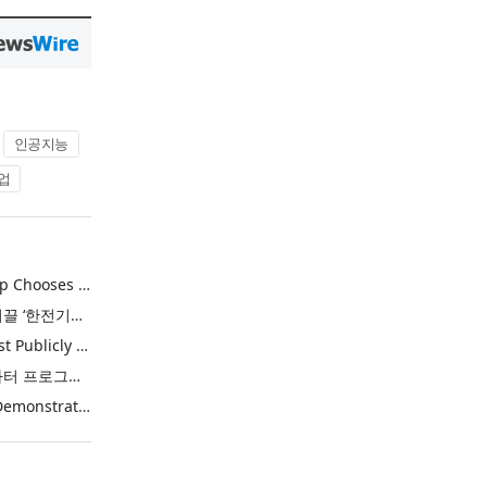
인공지능
업
Khimji Ramdas Group Chooses Rimini Street to Reduce SAP Support Costs, Protect 700+ Customizations and Reinvest Savings in Innovation
한전, 에너지 신산업 이끌 ‘한전기술지주’ 공식 출범
Purina Named as First Publicly Announced NIQ ConnectAI Charter Client
닐슨IQ, Connect AI 차터 프로그램 최초 고객사 ‘퓨리나’ 선정
Power Integrations Demonstrates World’s First 2200 V GaN Technology for Next-Era High-Voltage Power Systems