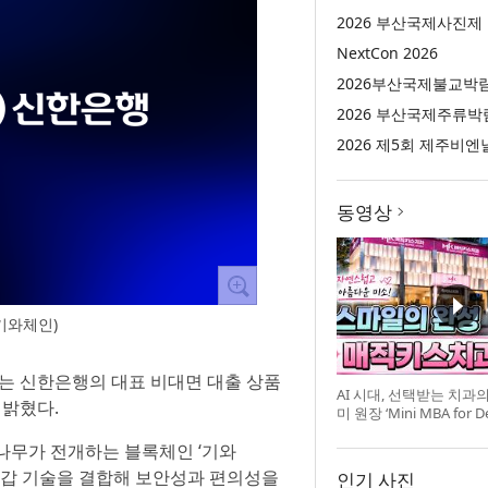
2026 부산국제사진제
NextCon 2026
2026부산국제불교박
2026 부산국제주류박
2026 제5회 제주비엔
동영상
 기와체인)
)는 신한은행의 대표 비대면 대출 상품
AI 시대, 선택받는 치과
 밝혔다.
미 원장 ‘Mini MBA for D
강 개최
나무가 전개하는 블록체인 ‘기와
 지갑 기술을 결합해 보안성과 편의성을
인기 사진