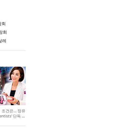
람회
람회
날레
의 조건은… 정유
entists’ 단독 특