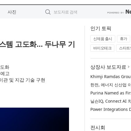
사진
인기 토픽
신제품 출시
휴가
시스템 고도화… 두나무 기
바이오테크
스타트
상장사 보도자료
고도화
 예고
이관 및 지갑 기술 구현
전시회